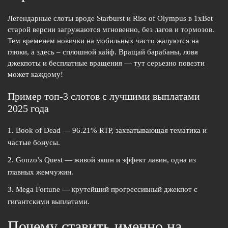
Легендарные слоты вроде Starburst и Rise of Olympus в 1xBet
старой версии загружаются мгновенно, без лагов и тормозов.
Тем временем новички на мобильных часто жалуются на
глюки, а здесь – сплошной кайф. Вращай барабаны, ловя
джекпоты и бесплатные вращения — тут серьезно повезти
может каждому!
Пример топ-3 слотов с лучшими выплатами
2025 года
Book of Dead — 96.21% RTP, захватывающая тематика и
частые бонусы.
Gonzo’s Quest — живой экшн и эффект лавин, одна из
главных жемчужин.
Mega Fortune — крутейший прогрессивный джекпот с
гигантскими выплатами.
Почему ставить именно на