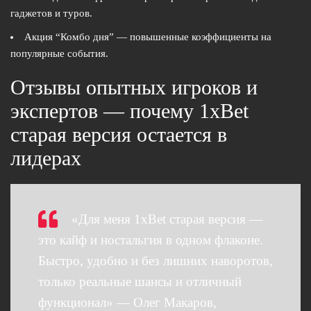
гаджетов и туров.
Акция “Комбо дня” — повышенные коэффициенты на
популярные события.
Отзывы опытных игроков и
экспертов — почему 1xBet
старая версия остается в
лидерах
«Для меня 1xBet старая версия —
это кайф и ностальгия в одном флаконе.
Быстро, удобно и без лишних наворотов,
только реальные шансы и отличный
функционал» — Олег Макаров,