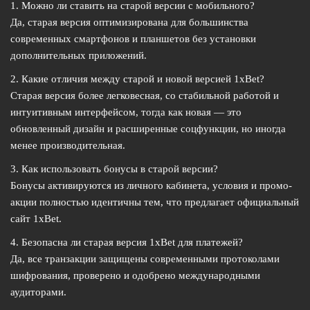
Можно ли ставить на старой версии с мобильного?
Да, старая версия оптимизирована для большинства
современных смартфонов и планшетов без установки
дополнительных приложений.
Какие отличия между старой и новой версией 1xBet?
Старая версия более легковесная, со стабильной работой и
интуитивным интерфейсом, тогда как новая — это
обновленный дизайн и расширенные соцфункции, но иногда
менее производительная.
Как использовать бонусы в старой версии?
Бонусы активируются из личного кабинета, условия и промо-
акции полностью идентичны тем, что предлагает официальный
сайт 1xBet.
Безопасна ли старая версия 1xBet для платежей?
Да, все транзакции защищены современными протоколами
шифрования, проверено и одобрено международными
аудиторами.