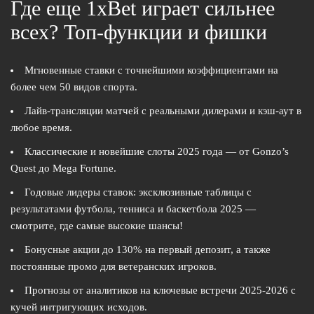
Где еще 1xBet играет сильнее
всех? Топ-функции и фишки
Мгновенные ставки с точнейшими коэффициентами на
более чем 50 видов спорта.
Лайв-трансляции матчей с реальными дилерами и кэш-аут в
любое время.
Классические и новейшие слоты 2025 года — от Gonzo’s
Quest до Mega Fortune.
Годовые лидеры ставок: эксклюзивные таблицы с
результатами футбола, тенниса и баскетбола 2025 —
смотрите, где самые высокие шансы!
Бонусные акции до 130% на первый депозит, а также
постоянные промо для ветеранских игроков.
Прогнозы от аналитиков на ключевые встречи 2025-2026 с
кучей интригующих исходов.