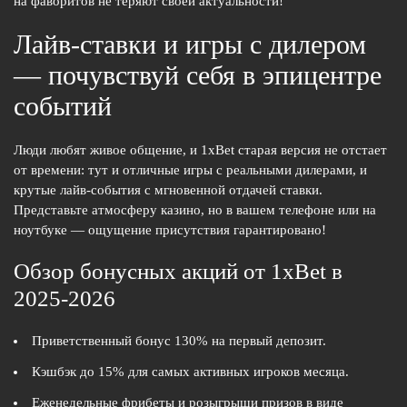
на фаворитов не теряют своей актуальности!
Лайв-ставки и игры с дилером
— почувствуй себя в эпицентре
событий
Люди любят живое общение, и 1xBet старая версия не отстает
от времени: тут и отличные игры с реальными дилерами, и
крутые лайв-события с мгновенной отдачей ставки.
Представьте атмосферу казино, но в вашем телефоне или на
ноутбуке — ощущение присутствия гарантировано!
Обзор бонусных акций от 1xBet в
2025-2026
Приветственный бонус 130% на первый депозит.
Кэшбэк до 15% для самых активных игроков месяца.
Еженедельные фрибеты и розыгрыши призов в виде