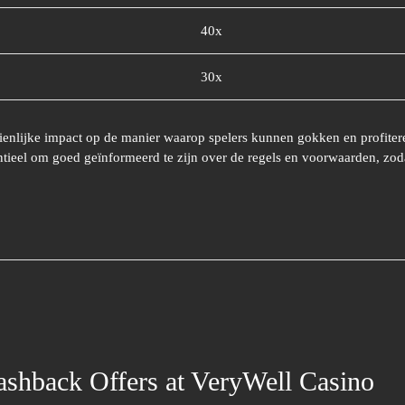
40x
30x
enlijke impact op de manier waarop spelers kunnen gokken en profite
sentieel om goed geïnformeerd te zijn over de regels en voorwaarden, zod
shback Offers at VeryWell Casino