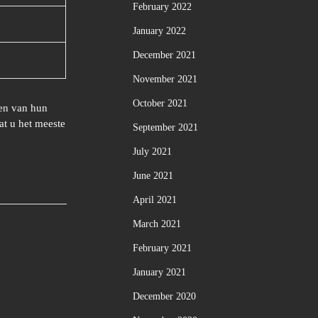
February 2022
January 2022
December 2021
November 2021
October 2021
ren van hun
at u het meeste
September 2021
July 2021
June 2021
April 2021
March 2021
February 2021
January 2021
December 2020