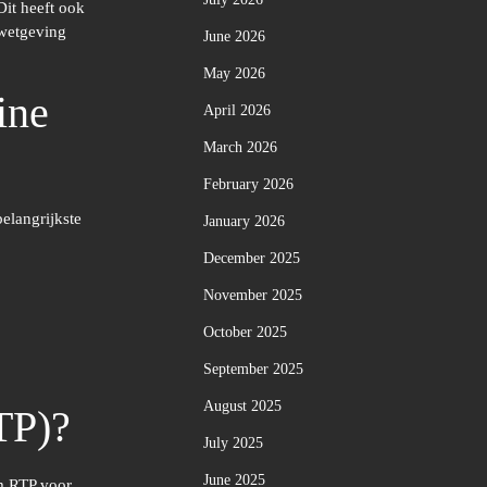
Dit heeft ook
 wetgeving
June 2026
May 2026
ine
April 2026
March 2026
February 2026
elangrijkste
January 2026
December 2025
November 2025
October 2025
September 2025
August 2025
TP)?
July 2025
June 2025
um RTP voor