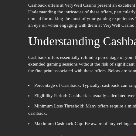
Cashback offers at VeryWell Casino present an excellent 
Understanding the intricacies of these offers, particular
crucial for making the most of your gaming experience. T
an eye on when engaging with them at VeryWell Casino. 
Understanding Cashba
Cashback offers essentially refund a percentage of your lo
extended gaming sessions without the risk of significant 
the fine print associated with these offers. Below are som
Percentage of Cashback:
Typically, cashback can ran
Eligibility Period:
Cashback is usually calculated week
Minimum Loss Threshold:
Many offers require a minim
cashback.
Maximum Cashback Cap:
Be aware of any ceilings o