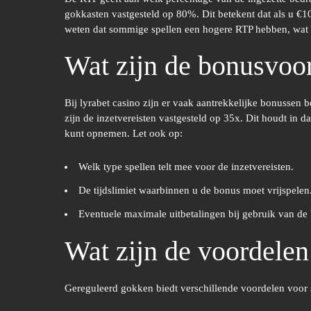
gokkasten vastgesteld op
80%
. Dit betekent dat als u €
weten dat sommige spellen een hogere RTP hebben, wat 
Wat zijn de bonusvoo
Bij lyrabet casino zijn er vaak aantrekkelijke bonussen 
zijn de inzetvereisten vastgesteld op
35x
. Dit houdt in d
kunt opnemen. Let ook op:
Welk type spellen telt mee voor de inzetvereisten.
De tijdslimiet waarbinnen u de bonus moet vrijspelen
Eventuele maximale uitbetalingen bij gebruik van de
Wat zijn de voordele
Gereguleerd gokken biedt verschillende voordelen voor 