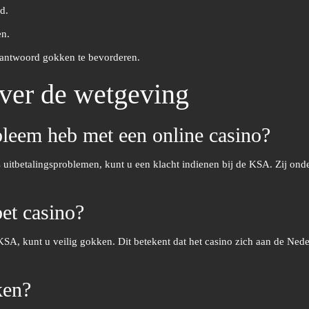
d.
en.
rantwoord gokken te bevorderen.
over de wetgeving
obleem heb met een online casino?
 uitbetalingsproblemen, kunt u een klacht indienen bij de KSA. Zij on
et casino?
KSA, kunt u veilig gokken. Dit betekent dat het casino zich aan de Ned
ken?