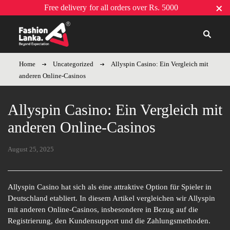
Free delivery
for all orders over Rs. 5000
Home
Uncategorized
Allyspin Casino: Ein Vergleich mit
anderen Online-Casinos
Allyspin Casino: Ein Vergleich mit
anderen Online-Casinos
August 25, 2025
Allyspin Casino hat sich als eine attraktive Option für Spieler in
Deutschland etabliert. In diesem Artikel vergleichen wir Allyspin
mit anderen Online-Casinos, insbesondere in Bezug auf die
Registrierung, den Kundensupport und die Zahlungsmethoden.