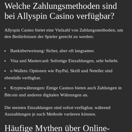
Welche Zahlungsmethoden sind
bei Allyspin Casino verfügbar?
Allyspin Casino bietet eine Vielzahl von Zahlungsmethoden, um
den Bedürfnissen der Spieler gerecht zu werden:
Banküberweisung:
Sicher, aber oft langsamer.
Visa und Mastercard:
Sofortige Einzahlungen, sehr beliebt.
e-Wallets:
Optionen wie PayPal, Skrill und Neteller sind
ebenfalls verfügbar.
Kryptowährungen:
Einige Casinos bieten auch Zahlungen in
Bitcoin und anderen digitalen Währungen an.
Die meisten Einzahlungen sind sofort verfügbar, während
Auszahlungen je nach Methode variieren können.
Häufige Mythen über Online-