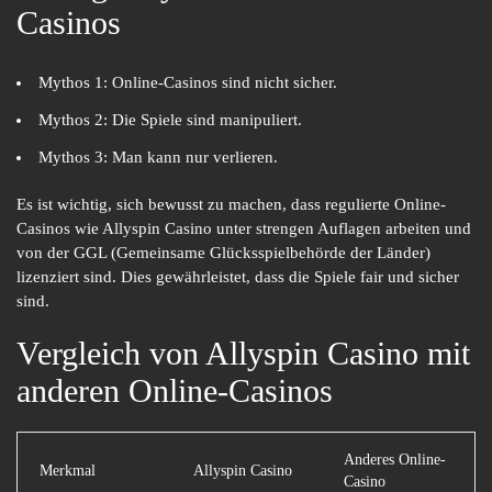
Casinos
Mythos 1:
Online-Casinos sind nicht sicher.
Mythos 2:
Die Spiele sind manipuliert.
Mythos 3:
Man kann nur verlieren.
Es ist wichtig, sich bewusst zu machen, dass regulierte Online-
Casinos wie Allyspin Casino unter strengen Auflagen arbeiten und
von der
GGL (Gemeinsame Glücksspielbehörde der Länder)
lizenziert sind. Dies gewährleistet, dass die Spiele fair und sicher
sind.
Vergleich von Allyspin Casino mit
anderen Online-Casinos
Anderes Online-
Merkmal
Allyspin Casino
Casino