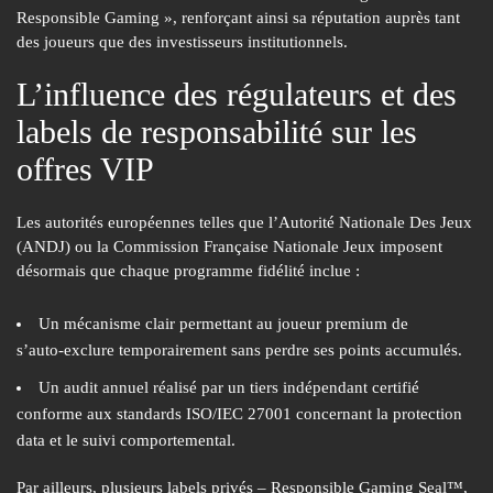
Responsible Gaming », renforçant ainsi sa réputation auprès tant
des joueurs que des investisseurs institutionnels.
L’influence des régulateurs et des
labels​ de responsabilité sur les
offres VIP
Les autorités européennes telles que l’Autorité Nationale Des Jeux
(ANDJ) ou la Commission Française Nationale Jeux imposent
désormais que chaque programme fidélité inclue :
Un mécanisme clair permettant au joueur premium de
s’auto‑exclure temporairement sans perdre ses points accumulés.
Un audit annuel réalisé par un tiers indépendant certifié
conforme aux standards ISO/IEC 27001 concernant la protection
data et le suivi comportemental.
Par ailleurs, plusieurs labels privés – Responsible Gaming Seal™,