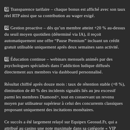
1️⃣ Transparence tarifaire – chaque bonus est affiché avec son taux
réel RTP ainsi que sa contribution au wager exigé.
2️⃣ Gestion proactive – dès qu’un membre atteint +20 % au-dessus
du seuil moyen quotidien (déterminé via IA), il reçoit
automatiquement une offre “Pause Premium” incluant un crédit
gratuit utilisable uniquement après deux semaines sans activité.
3️⃣ Éducation continue – webinars mensuels animés par des
psychologues spécialisés dans l’addiction ludique diffusés
directement aux membres via dashboard personnalisé.
Résultat chiffré après douze mois : taux de rétention stable (+8 %),
diminution de 40 % des incidents signalés liés au jeu excessif
parmi les membres Diamond+, tout en conservant un revenu
moyen par utilisateur supérieur à celui des concurrents classiques
proposant uniquement des incitations monétaires.
Ce succès a été largement relayé sur Equipex Geosud.Fr, qui a
attribué au casino une note maximale dans sa catégorie « VIP