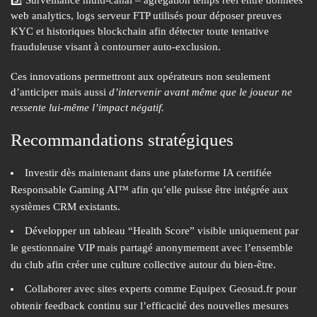
web analytics, logs serveur FTP utilisés pour déposer preuves
KYC et historiques blockchain afin détecter toute tentative
frauduleuse visant à contourner auto‑exclusion.
Ces innovations permettront aux opérateurs non seulement
d’anticiper mais aussi
d’intervenir avant même que le joueur ne
ressente lui-même l’impact négatif.
Recommandations stratégiques
Investir dès maintenant dans une plateforme IA certifiée
Responsable Gaming AI™ afin qu’elle puisse être intégrée aux
systèmes CRM existants.
Développer un tableau “Health Score” visible uniquement par
le gestionnaire VIP mais partagé anonymement avec l’ensemble
du club afin créer une culture collective autour du bien‑être.
Collaborer avec sites experts comme Equipex Geosud.fr pour
obtenir feedback continu sur l’efficacité des nouvelles mesures