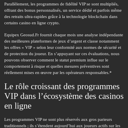
Parallèlement, les programmes de fidélité VIP se sont multipliés,
offrant des bonus personnalisés, un service dédié et parfois même
des retraits ultra‑rapides grâce à la technologie blockchain dans
certains casino en ligne crypto.
Equipex Geosud.Fr fournit chaque mois une analyse indépendante
des meilleures plateformes de jeux d’argent et classe notamment
les offres « VIP » selon leur conformité aux normes de sécurité et
de protection du joueur. En s’appuyant sur ces évaluations, nous
pouvons observer comment le statut premium influe sur le
comportement à risque et quelles mesures préventives sont
réellement mises en œuvre par les opérateurs responsables.*
Le rôle croissant des programmes
VIP dans l’écosystème des casinos
en ligne
Les programmes VIP ne sont plus réservés aux gros parieurs
traditionnels ; ils s’étendent aujourd’hui aux joueurs actifs sur les