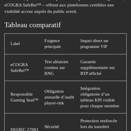
eCOGRA SafeBet™ – offrent aux plateformes certifiées une
visibilité accrue auprès du public averti.
Tableau comparatif
Exigence
Impact direct sur
Label
principale
programme VIP
Test aléatoire
Garantie
eCOGRA
continu sur
supplémentaire sur
SafeBet™
RNG
RTP affiché
Intégration
Obligation
Responsible
obligatoire d’un
annuelle d’audit
Gaming Seal™
tableau KPI visible
player‑risk
pour chaque membre
Protection renforcée
Sécurité
lors du transfert
ISO/IEC 27001