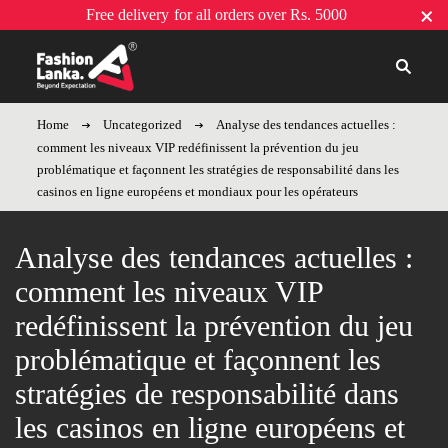
Free delivery
for all orders over Rs. 5000
Home
Uncategorized
Analyse des tendances actuelles :
comment les niveaux VIP redéfinissent la prévention du jeu
problématique et façonnent les stratégies de responsabilité dans les
casinos en ligne européens et mondiaux pour les opérateurs
Analyse des tendances actuelles :
comment les niveaux VIP
redéfinissent la prévention du jeu
problématique et façonnent les
stratégies de responsabilité dans
les casinos en ligne européens et