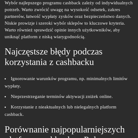
Wybór najlepszego programu cashback zależy od indywidualnych
potrzeb. Warto zwrócić uwagę na wysokość odsetek, zakres
partnerów, łatwość wypłaty zysków oraz bezpieczeństwo danych.
Niskie prowizje i szeroki wybór sklepów to kluczowe kryteria.
Warto również sprawdzić opinie innych użytkowników, aby
uniknąć platform z niską wiarygodnością.
Najczęstsze błędy podczas
korzystania z cashbacku
Ignorowanie warunków programu, np. minimalnych limitów
wypłaty.
Nieprzestrzeganie terminów aktywacji zniżek online.
Korzystanie z nieaktualnych lub nielegalnych platform
cashback.
Porównanie najpopularniejszych