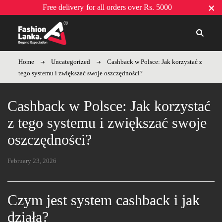
Free delivery
for all orders over Rs. 5000
Home
Uncategorized
Cashback w Polsce: Jak korzystać z
tego systemu i zwiększać swoje oszczędności?
Cashback w Polsce: Jak korzystać
z tego systemu i zwiększać swoje
oszczędności?
February 23, 2026
Czym jest system cashback i jak
działa?