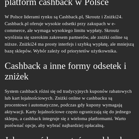
platform cashback w Polsce
W Polsce liderami rynku są Cashback.pl, Skroutz i Zniżki24.
Cashback.pl oferuje wysokie odsetki przy zakupach w e-
commerce, ale wymaga wysokiego limitu wypłaty. Skroutz
wyróżnia się szerokim zakresem partnerów, ale zniżki online są
niższe. Zniżki24 ma prosty interfejs i szybką wypłatę, ale mniejszą
bazę sklepów. Wybór zależy od priorytetów użytkownika.
Cashback a inne formy odsetek i
zniżek
System cashback różni się od tradycyjnych kuponów rabatowych
lub kart lojalnościowych. Zniżki online w cashbacku są
procentowe i automatyczne, podczas gdy kupony wymagają
aktywacji. Karty lojalnościowe często ograniczają się do jednego
sklepu, a cashback integruje się z wieloma platformami. Warto
porównać opcje, aby wybrać najbardziej opłacalną.