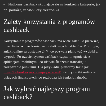
Platformy cashback skupiające się na konkretne kategorie, jak
np. podróże, zabawki czy elektronika.
Zalety korzystania z programów
cashback
Korzystanie z programów cashback ma wiele zalet. Po pierwsze,
umożliwia oszczędzanie bez dodatkowych nakładów. Po drugie,
zniżki online są dostępne 24/7, co pozwala planować wydatki z
wygoda. Po trzecie, system cashback często integruje się z
aplikacjami mobilnymi, co ułatwia śledzenie transakcji i
zarządzanie punktami. Dla przykładu, platformy takie jak
https://dobre-kasyno.com/paysafecard/
oferują zniżki online w
usługach finansowych, co rozbudza ich funkcjonalność.
Jak wybrać najlepszy program
cashback?