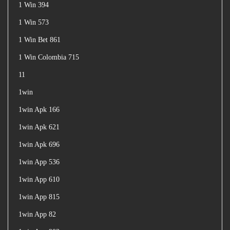
1 Win 394
1 Win 573
1 Win Bet 861
1 Win Colombia 715
11
1win
1win Apk 166
1win Apk 621
1win Apk 696
1win App 536
1win App 610
1win App 815
1win App 82