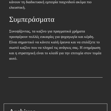
κάνουν τη διαδικτυακή εμπειρία παιχνιδιού ακόμα πιο
ελκυστική.
Συμπεράσματα
Συνοψίζοντας, τα καζίνο για πραγματικά χρήματα
προσφέρουν πολλές ευκαιρίες για ψυχαγωγία και κέρδη.
Είναι σημαντικό να κάνετε καλή έρευνα και να επιλέξετε το
σωστό καζίνο που να πληροί τις ανάγκες σας. Η ενημέρωση
και η στρατηγική είναι το κλειδί για την επιτυχία στον τομέα
αυτό.