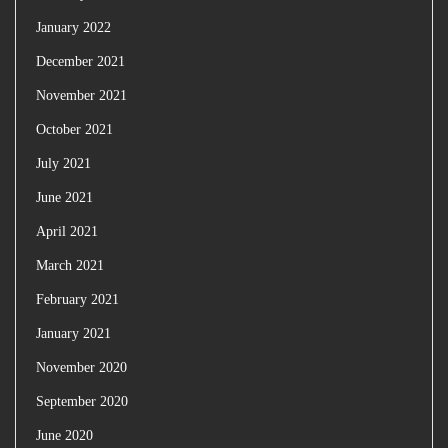
January 2022
December 2021
November 2021
October 2021
July 2021
June 2021
April 2021
March 2021
February 2021
January 2021
November 2020
September 2020
June 2020