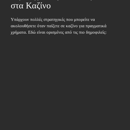
στα Καζίνο
Υπάρχουν πολλές στρατηγικές που μπορείτε να
ακολουθήσετε όταν παίζετε σε καζίνο για πραγματικά
χρήματα. Εδώ είναι ορισμένες από τις πιο δημοφιλείς: