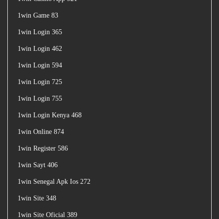
1win Game 83
1win Login 365
1win Login 462
1win Login 594
1win Login 725
1win Login 755
1win Login Kenya 468
1win Online 874
1win Register 586
1win Sayt 406
1win Senegal Apk Ios 272
1win Site 348
1win Site Oficial 389