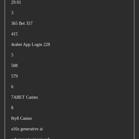
29.01
3
365 Bet 357
415
4rabet App Login 228
5
508
579
6
7ABET Casino
8
8ty8 Casino
a16z generative ai