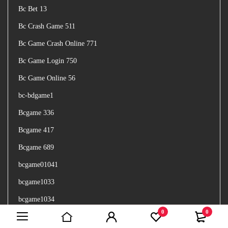
Bc Bet 13
Bc Crash Game 511
Bc Game Crash Online 771
Bc Game Login 750
Bc Game Online 56
bc-bdgame1
Bcgame 336
Bcgame 417
Bcgame 689
bcgame01041
bcgame1033
bcgame1034
0
0
bcgame1084