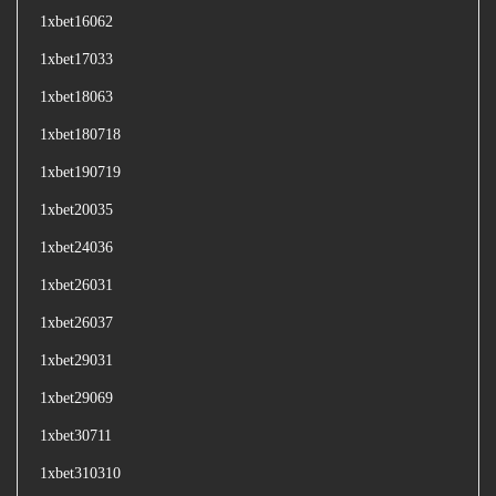
1xbet16062
1xbet17033
1xbet18063
1xbet180718
1xbet190719
1xbet20035
1xbet24036
1xbet26031
1xbet26037
1xbet29031
1xbet29069
1xbet30711
1xbet310310