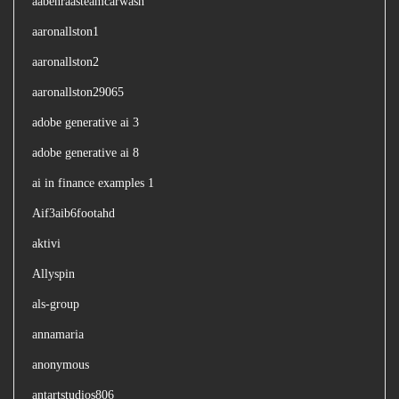
aabenraasteamcarwash
aaronallston1
aaronallston2
aaronallston29065
adobe generative ai 3
adobe generative ai 8
ai in finance examples 1
Aif3aib6footahd
aktivi
Allyspin
als-group
annamaria
anonymous
antartstudios806