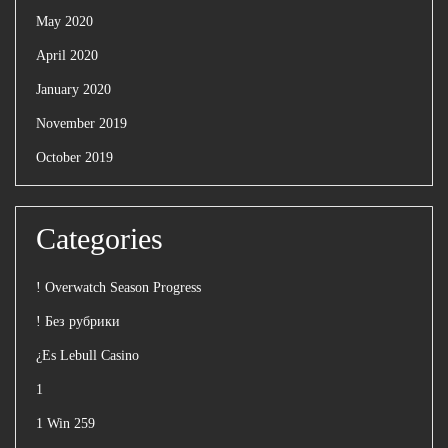
May 2020
April 2020
January 2020
November 2019
October 2019
Categories
! Overwatch Season Progress
! Без рубрики
¿Es Lebull Casino
1
1 Win 259