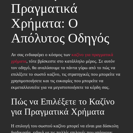
Πραγματικά
Χρήματα: Ο
Απόλυτος Οδηγός
Αν σας ενδιαφέρει ο κόσμος των
καζίνο για πραγματικά
χρήματα
, τότε βρίσκεστε στο κατάλληλο μέρος. Σε αυτόν
τον οδηγό, θα αναλύσουμε τα πάντα γύρω από το πώς να
επιλέξετε το σωστό καζίνο, τις στρατηγικές που μπορείτε να
χρησιμοποιήσετε και τις ευκαιρίες που μπορείτε να
εκμεταλλευτείτε για να μεγιστοποιήσετε τα κέρδη σας.
Πώς να Επιλέξετε το Καζίνο
για Πραγματικά Χρήματα
Η επιλογή του σωστού καζίνο μπορεί να είναι μια δύσκολη
διαδικασία, ειδικά με τις πολλές επιλογές που υπάρχουν