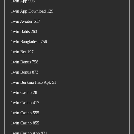
1win App 903
1win App Download 129
1win Aviator 517
1win Bahis 263
1win Bangladesh 756
1win Bet 197
1win Bonus 758
1win Bonus 873
1win Burkina Faso Apk 51
1win Casino 28
1win Casino 417
1win Casino 555
1win Casino 855
1win Casino App 921