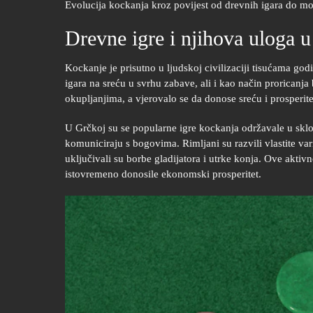
Evolucija kockanja kroz povijest od drevnih igara do m
Drevne igre i njihova uloga u
Kockanje je prisutno u ljudskoj civilizaciji tisućama god
igara na sreću u svrhu zabave, ali i kao način proricanja
okupljanjima, a vjerovalo se da donose sreću i prosperite
U Grčkoj su se popularne igre kockanja održavale u sklo
komuniciraju s bogovima. Rimljani su razvili vlastite va
uključivali su borbe gladijatora i utrke konja. Ove aktiv
istovremeno donosile ekonomski prosperitet.