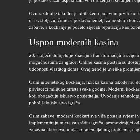
je postalo važan aspekt zabave i druženja u srednjem v
Ovo razdoblje također je obilježeno pojavom prvih kockar
u 17. stoljeću, čime se postavio temelji za moderni konc
zabave, a kockanje je počelo stjecati reputaciju kao ozbil
Uspon modernih kasina
20. stoljeće donijelo je značajnu transformaciju u svije
mogućnostima za igrače. Online kasina postala su dostup
udobnosti vlastitog doma. Ovaj trend je uvelike promijeni
Osim internetskog kockanja, fizička kasina također su d
privlačeći milijune turista svake godine. Moderni kockarn
koji obogaćuju iskustvo posjetitelja. Uvođenje tehnologij
poboljšalo iskustvo igrača.
Osim zabave, moderni kockari sve više postaju svjesni v
implementiraju mjere za zaštitu igrača, promovirajući o
zabavna aktivnost, umjesto potencijalnog problema, nagl