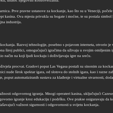
ijeku, unatoč njegovim kontroverzama.
nica. Prve pravne ustanove za kockanje, kao što su u Veneciji, počele 
ept kasina. Ova mjesta privukla su bogate i moćne, te su postala simbol 
jna industrija.
tu kockanja. Razvoj tehnologije, posebno s pojavom interneta, otvorio je
na široj publici, omogućujući igračima da uživaju u svojim omiljenim 
o način na koji ljudi kockaju i doživljavaju igre na sreću.
oživjela procvat. Gradovi poput Las Vegasa postali su sinonim za kockan
ici nude širok spektar igara, od slotova do stolnih igara, kao i razne z
e, poput automatiziranih sustava za klađenje i virtualne stvarnosti, doda
ažnosti odgovornog igranja. Mnogi operateri kasina, uključujući Cazeu
dgovorno igranje kroz edukaciju i podršku. Ove prakse osiguravaju da 
ašavajući važnost sigurnosti i odgovornosti u svijetu kockanja.