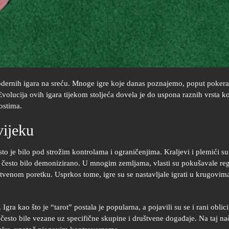
odernih igara na sreću. Mnoge igre koje danas poznajemo, poput pokera 
volucija ovih igara tijekom stoljeća dovela je do uspona raznih vrsta k
ostima.
vijeku
sto je bilo pod strožim kontrolama i ograničenjima. Kraljevi i plemići su
 često bilo demonizirano. U mnogim zemljama, vlasti su pokušavale regu
tvenom poretku. Usprkos tome, igre su se nastavljale igrati u krugovim
gra kao što je “tarot” postala je popularna, a pojavili su se i rani oblic
su često bile vezane uz specifične skupine i društvene događaje. Na taj n