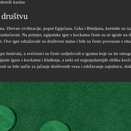
odernih kasina
 društvu
ina. Drevne civilizacije, poput Egipćana, Grka i Rimljana, koristile su r
 budućnosti. Na primjer, egipatske igre s kockama često su se igrale na 
t. Ove igre odražavale su društveni status i bile su često povezane s ritu
pu festivala, a svećenici su često sudjelovali u igrama koje su im omog
rijante igara s kockama i klađenja, a neki od najpopularnijih oblika koc
nosti su bile način za jačanje društvenih veza i održavanje zajednice, do