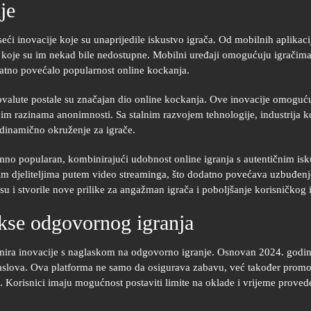
je
eći inovacije koje su unaprijedile iskustvo igrača. Od mobilnih aplikaci
a koje su im nekad bile nedostupne. Mobilni uređaji omogućuju igračima
odatno povećalo popularnost online kockanja.
valute postale su značajan dio online kockanja. Ove inovacije omoguću
tnim razinama anonimnosti. Sa stalnim razvojem tehnologije, industrija 
 dinamično okruženje za igrače.
nimno popularan, kombinirajući udobnost online igranja s autentičnim is
im djeliteljima putem video streaminga, što dodatno povećava uzbuđenje 
su i stvorile nove prilike za angažman igrača i poboljšanje korisničkog 
kse odgovornog igranja
nira inovacije s naglaskom na odgovorno igranje. Osnovan 2024. godin
 naslova. Ova platforma ne samo da osigurava zabavu, već također promo
e. Korisnici imaju mogućnost postaviti limite na oklade i vrijeme proved