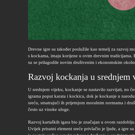
Drevne igre su također poslužile kao temelj za razvoj m
s kockama, imaju korijene u ovim drevnim tradicijama. E
su se prilagodile novim društvenim i ekonomskim okoln
Razvoj kockanja u srednjem 
U srednjem vijeku, kockanje se nastavilo razvijati, no če
igrama poput karata i kockica, dok je kockanje u narodu
sreću, smatrajući ih prijetnjom moralnim normama i druš
često uz visoke uloge.
Razvoj kartaških igara bio je značajan u ovom razdoblju. I
Uvijek prisutni element sreće privlačio je ljude, a igre 