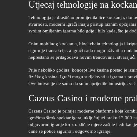
Utjecaj tehnologije na kockan
Tehnologija je drastično promijenila lice kockanja, donos
stvarnosti, moderni igrači imaju pristup raznim opcijam
svojim omiljenim igrama bilo gdje i bilo kada, što je d
Osim mobilnog kockanja, blockchain tehnologija i kripto
sigurnije transakcije, a igrači sada mogu uživati u doda
neprestano se prilagođava novim trendovima, stvarajući
Prije nekoliko godina, koncept live kasina postao je iz
fizičkog kasina. Igrači mogu sudjelovati u igrama s prav
Ove inovacije ne samo da su unaprijedile industriju, već 
Cazeus Casino i moderne pra
Cazeus Casino je primjer moderne platforme koja kombi
igračima širok spektar igara, uključujući preko 12.000
odgovorno igranje kroz različite mjere zaštite i edukacij
čime se potiče sigurno i odgovorno igranje.