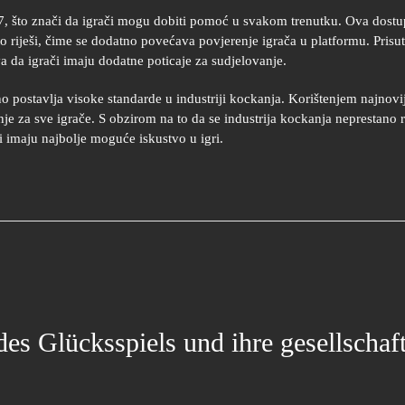
7, što znači da igrači mogu dobiti pomoć u svakom trenutku. Ova dostu
o riješi, čime se dodatno povećava povjerenje igrača u platformu. Prisutn
 da igrači imaju dodatne poticaje za sudjelovanje.
 postavlja visoke standarde u industriji kockanja. Korištenjem najnovij
nje za sve igrače. S obzirom na to da se industrija kockanja neprestano 
či imaju najbolje moguće iskustvo u igri.
es Glücksspiels und ihre gesellschaf