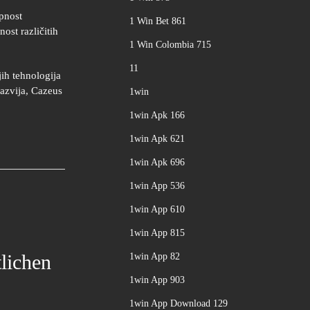
pnost
1 Win Bet 861
ost različitih
1 Win Colombia 715
11
ih tehnologija
razvija, Cazeus
1win
1win Apk 166
1win Apk 621
1win Apk 696
1win App 536
1win App 610
1win App 815
tlichen
1win App 82
1win App 903
1win App Download 129