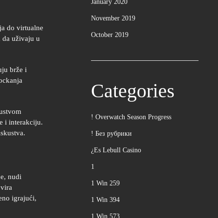
January 2020
November 2019
ja do virtualne
October 2019
 da uživaju u
ju brže i
kockanja
Categories
kustvom
! Overwatch Season Progress
i interakciju.
iskustva.
! Без рубрики
¿Es Lebull Casino
1
e, nudi
1 Win 259
vira
eno igrajući,
1 Win 394
1 Win 573