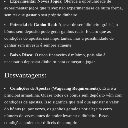
Experimentar Novos Jogos:
Oferece a oportunidade de
experimentar jogos que talvez não experimentasse de outra forma,
sem ter que gastar o seu próprio dinheiro.
Potencial de Ganho Real:
Apesar de ser “dinheiro grátis”, o
bónus sem depósito pode gerar ganhos reais. É claro que as
condições de apostas são importantes, mas a possibilidade de
ganhar sem investir é sempre atraente.
Baixo Risco:
O risco financeiro é mínimo, pois não é
necessário depositar dinheiro para começar a jogar.
Desvantagens:
Condições de Apostas (Wagering Requirements):
Esta é a
principal armadilha. Quase todos os bónus sem depósito vêm com
condições de apostas. Isso significa que terá que apostar o valor
do bónus (e, por vezes, os ganhos gerados por ele) um certo
número de vezes antes de poder levantar o dinheiro. Essas
condições podem ser difíceis de cumprir.