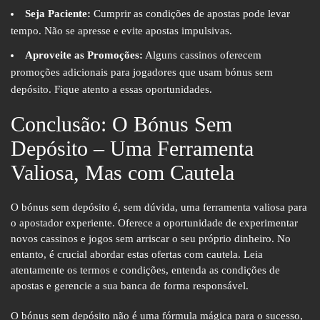
Seja Paciente:
Cumprir as condições de apostas pode levar
tempo. Não se apresse e evite apostas impulsivas.
Aproveite as Promoções:
Alguns cassinos oferecem
promoções adicionais para jogadores que usam bónus sem
depósito. Fique atento a essas oportunidades.
Conclusão: O Bónus Sem
Depósito – Uma Ferramenta
Valiosa, Mas com Cautela
O bónus sem depósito é, sem dúvida, uma ferramenta valiosa para
o apostador experiente. Oferece a oportunidade de experimentar
novos cassinos e jogos sem arriscar o seu próprio dinheiro. No
entanto, é crucial abordar estas ofertas com cautela. Leia
atentamente os termos e condições, entenda as condições de
apostas e gerencie a sua banca de forma responsável.
O bónus sem depósito não é uma fórmula mágica para o sucesso,