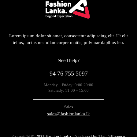
Lorem ipsum dolor sit amet, consectetur adipiscing elit. Ut elit
tellus, luctus nec ullamcorper mattis, pulvinar dapibus leo.
Need help?
94 76 755 5097
Monday – Friday: 9:00-20:00
Saturady: 11:00 – 15:00
Sales
sales@fashionlanka.lk
Copyright © 2021 Fashion Lanka. Developed by
The Difference