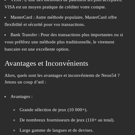
VISA est un moyen pratique de créditer votre compte.
MasterCard : Autre méthode populaire, MasterCard offre
flexibilité et sécurité pour vos transactions.
Bank Transfer : Pour des transactions plus importantes ou si
vous préférez une méthode plus traditionnelle, le virement
bancaire est une excellente option.
Avantages et Inconvénients
Alors, quels sont les avantages et inconvénients de Neon54 ?
Jetons un coup d’œil :
Avantages :
Grande sélection de jeux (10 000+).
De nombreux fournisseurs de jeux (110+ au total).
Large gamme de langues et de devises.