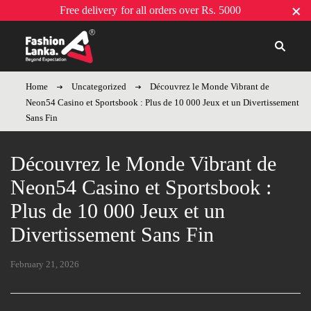
Free delivery
for all orders over Rs. 5000
Home
Uncategorized
Découvrez le Monde Vibrant de
Neon54 Casino et Sportsbook : Plus de 10 000 Jeux et un Divertissement
Sans Fin
Découvrez le Monde Vibrant de
Neon54 Casino et Sportsbook :
Plus de 10 000 Jeux et un
Divertissement Sans Fin
February 21, 2026