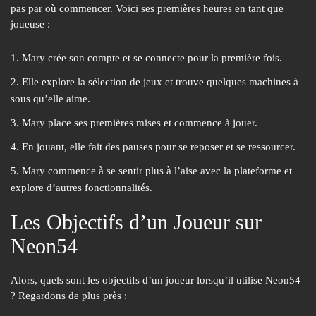
pas par où commencer. Voici ses premières heures en tant que
joueuse :
Mary crée son compte et se connecte pour la première fois.
Elle explore la sélection de jeux et trouve quelques machines à
sous qu’elle aime.
Mary place ses premières mises et commence à jouer.
En jouant, elle fait des pauses pour se reposer et se ressourcer.
Mary commence à se sentir plus à l’aise avec la plateforme et
explore d’autres fonctionnalités.
Les Objectifs d’un Joueur sur
Neon54
Alors, quels sont les objectifs d’un joueur lorsqu’il utilise Neon54
? Regardons de plus près :