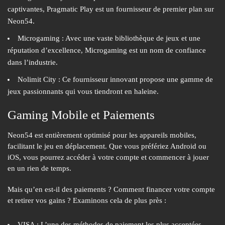
captivantes, Pragmatic Play est un fournisseur de premier plan sur
Neon54.
Microgaming : Avec une vaste bibliothèque de jeux et une
réputation d’excellence, Microgaming est un nom de confiance
dans l’industrie.
Nolimit City : Ce fournisseur innovant propose une gamme de
jeux passionnants qui vous tiendront en haleine.
Gaming Mobile et Paiements
Neon54 est entièrement optimisé pour les appareils mobiles,
facilitant le jeu en déplacement. Que vous préfériez Android ou
iOS, vous pourrez accéder à votre compte et commencer à jouer
en un rien de temps.
Mais qu’en est-il des paiements ? Comment financer votre compte
et retirer vos gains ? Examinons cela de plus près :
VISA : L’une des méthodes de paiement les plus acceptées,