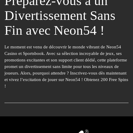
Préparez-vous à un
Divertissement Sans
Fin avec Neon54 !
Le moment est venu de découvrir le monde vibrant de Neon54
Casino et Sportsbook. Avec sa sélection incroyable de jeux, ses
promotions excitantes et son support client dédié, cette plateforme
promet un divertissement sans limite pour tous les niveaux de
joueurs. Alors, pourquoi attendre ? Inscrivez-vous dès maintenant
et vivez l’excitation de jouer sur Neon54 ! Obtenez 200 Free Spins
!