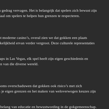
edrag vervagen. Het is belangrijk dat spelers zich bewust zijn
al om spelers te helpen hun grenzen te respecteren.
ot moderne casino’s, overal zien we dat gokken een plaats
elijkheid ervan verder vergroot. Deze culturele representaties
aps in Las Vegas, elk spel heeft zijn eigen geschiedenis en
n van die diverse wereld.
 soms overschaduwen dat gokken ook risico’s met zich
t in je eigen grenzen en het maken van weloverwogen keuzes zijn
het belang van educatie en bewustwording in de gokgemeenschap.