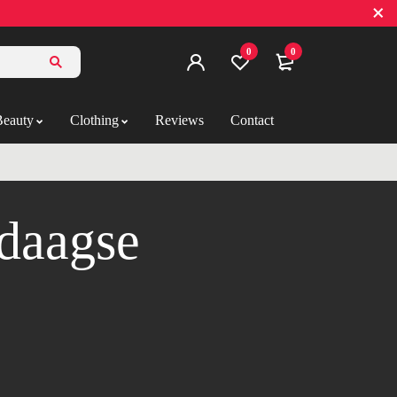
0
0
Beauty
Clothing
Reviews
Contact
daagse