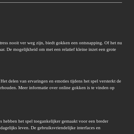
ress nooit ver weg zijn, biedt gokken een ontsnapping. Of het nu
ar. De mogelijkheid om met een relatief kleine inzet een grote
et delen van ervaringen en emoties tijdens het spel versterkt de
rhouden. Meer informatie over online gokken is te vinden op
s hebben het spel toegankelijker gemaakt voor een breder
agelijks leven. De gebruiksvriendelijke interfaces en