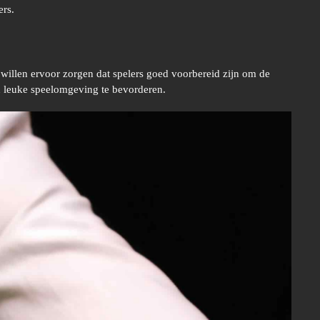
ers.
willen ervoor zorgen dat spelers goed voorbereid zijn om de
en leuke speelomgeving te bevorderen.