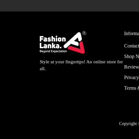
Informa
Contact
Shop 
Style at your fingertips! An online store for
Review
all.
Privacy
Terms 
Copyright 