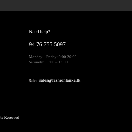
Need help?
94 76 755 5097
Monday – Friday: 9:00-20:00
Saturady: 11:00 – 15:00
sales@fashionlanka.lk
Sales
hts Reserved