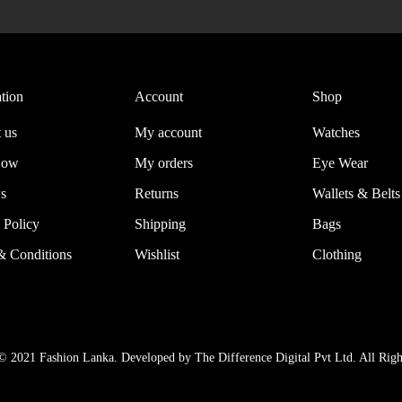
tion
Account
Shop
 us
My account
Watches
Now
My orders
Eye Wear
s
Returns
Wallets & Belts
 Policy
Shipping
Bags
& Conditions
Wishlist
Clothing
© 2021 Fashion Lanka. Developed by
The Difference Digital Pvt Ltd
. All Rig