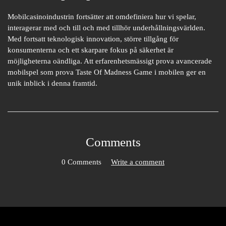
Mobilcasinoindustrin fortsätter att omdefiniera hur vi spelar,
interagerar med och till och med tillhör underhållningsvärlden.
Med fortsatt teknologisk innovation, större tillgång för
konsumenterna och ett skarpare fokus på säkerhet är
möjligheterna oändliga. Att erfarenhetsmässigt prova avancerade
mobilspel som prova Taste Of Madness Game i mobilen ger en
unik inblick i denna framtid.
Comments
0 Comments
Write a comment