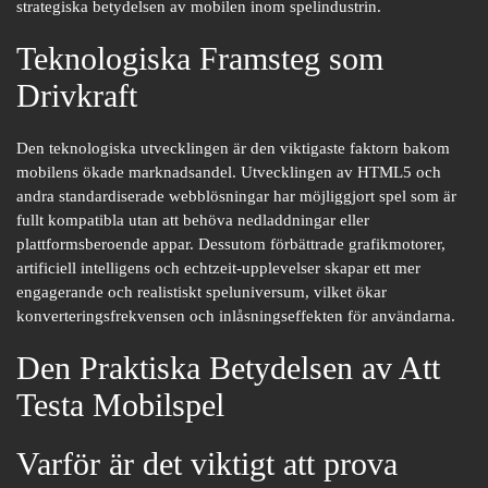
strategiska betydelsen av mobilen inom spelindustrin.
Teknologiska Framsteg som
Drivkraft
Den teknologiska utvecklingen är den viktigaste faktorn bakom
mobilens ökade marknadsandel. Utvecklingen av HTML5 och
andra standardiserade webblösningar har möjliggjort spel som är
fullt kompatibla utan att behöva nedladdningar eller
plattformsberoende appar. Dessutom förbättrade grafikmotorer,
artificiell intelligens och echtzeit-upplevelser skapar ett mer
engagerande och realistiskt speluniversum, vilket ökar
konverteringsfrekvensen och inlåsningseffekten för användarna.
Den Praktiska Betydelsen av Att
Testa Mobilspel
Varför är det viktigt att prova