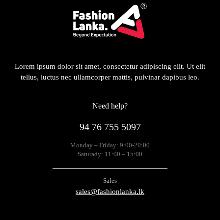
Lorem ipsum dolor sit amet, consectetur adipiscing elit. Ut elit
tellus, luctus nec ullamcorper mattis, pulvinar dapibus leo.
Need help?
94 76 755 5097
Monday – Friday: 9:00-20:00
Saturady: 11:00 – 15:00
Sales
sales@fashionlanka.lk