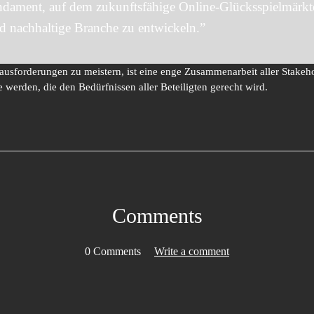
ndament, auf dem zukunftsfähige Online-Glücksspielmärkte
nd nachhaltige Branche zu entwickeln.”
ausforderungen zu meistern, ist eine enge Zusammenarbeit aller Stakeh
werden, die den Bedürfnissen aller Beteiligten gerecht wird.
Comments
0 Comments
Write a comment