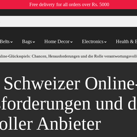
Free delivery
for all orders over Rs. 5000
Belts
Bags
Home Decor
Electronics
Health & 
nline-Glücksspiels: Chancen, Herausforderungen und die Rolle verantwortungsvoll
 Schweizer Online
forderungen und d
ller Anbieter