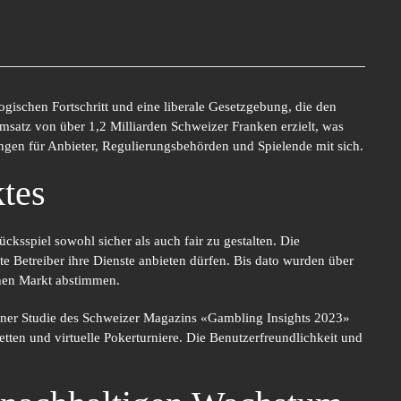
ogischen Fortschritt und eine liberale Gesetzgebung, die den
msatz von über 1,2 Milliarden Schweizer Franken erzielt, was
gen für Anbieter, Regulierungsbehörden und Spielende mit sich.
tes
ksspiel sowohl sicher als auch fair zu gestalten. Die
e Betreiber ihre Dienste anbieten dürfen. Bis dato wurden über
schen Markt abstimmen.
einer Studie des Schweizer Magazins «Gambling Insights 2023»
ten und virtuelle Pokerturniere. Die Benutzerfreundlichkeit und