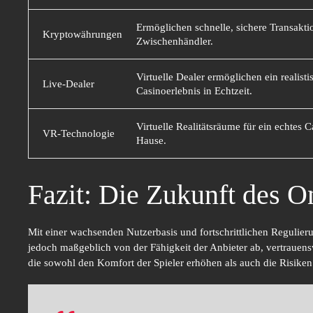
Ermöglichen schnelle, sichere Transakt
Kryptowährungen
Zwischenhändler.
Virtuelle Dealer ermöglichen ein realisti
Live-Dealer
Casinoerlebnis in Echtzeit.
Virtuelle Realitätsräume für ein echtes 
VR-Technologie
Hause.
Fazit: Die Zukunft des O
Mit einer wachsenden Nutzerbasis und fortschrittlichen Reguli
jedoch maßgeblich von der Fähigkeit der Anbieter ab, vertrauens
die sowohl den Komfort der Spieler erhöhen als auch die Risike