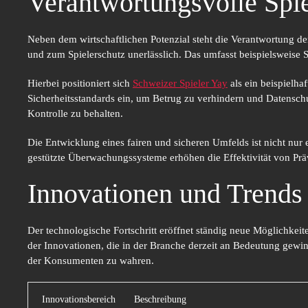
Verantwortungsvolle Spi
Neben dem wirtschaftlichen Potenzial steht die Verantwortung 
und zum Spielerschutz unerlässlich. Das umfasst beispielsweise S
Hierbei positioniert sich
Schweizer Spieler Yay
als ein beispielha
Sicherheitsstandards ein, um Betrug zu verhindern und Datenschu
Kontrolle zu behalten.
Die Entwicklung eines fairen und sicheren Umfelds ist nicht nur
gestützte Überwachungssysteme erhöhen die Effektivität von Prä
Innovationen und Trends 
Der technologische Fortschritt eröffnet ständig neue Möglichkeit
der Innovationen, die in der Branche derzeit an Bedeutung gewin
der Konsumenten zu wahren.
Innovationsbereich
Beschreibung