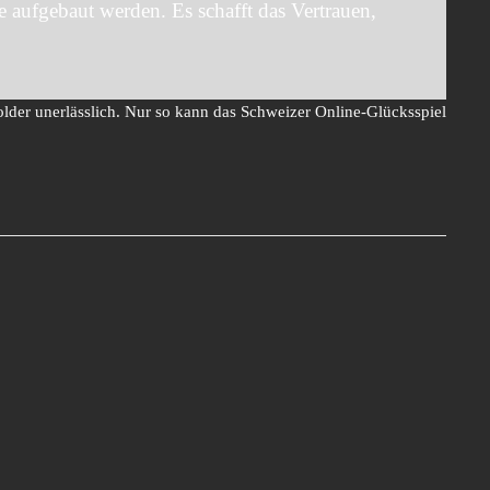
 aufgebaut werden. Es schafft das Vertrauen,
older unerlässlich. Nur so kann das Schweizer Online-Glücksspiel