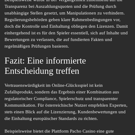
Transparenz bei Auszahlungsquoten und die Prüfung durch
unabhängige Stellen gesetzt, um Manipulationen zu verhindern.
Regulierungsbehörden geben klare Rahmenbedingungen vor,
doch die Kontrolle und Einhaltung obliegen den Lizenzen. Damit
einhergehend ist es für den Spieler essentiell, sich auf Inhalte und
Bewertungen zu verlassen, die auf fundierten Fakten und
regelmäßigen Prüfungen basieren.
Fazit: Eine informierte
Entscheidung treffen
Vertrauenswürdigkeit im Online-Glücksspiel ist kein
Zufallsprodukt, sondern das Ergebnis einer Kombination aus
regulatorischer Compliance, Spielerschutz und transparenter
Kommunikation. Für österreichische Nutzer empfehlen Experten,
stets einen Blick auf die Lizenzierung, Kundenbewertungen und
die Einhaltung europäischer Standards zu richten.
Beispielsweise bietet die Plattform Pacho Casino eine gute