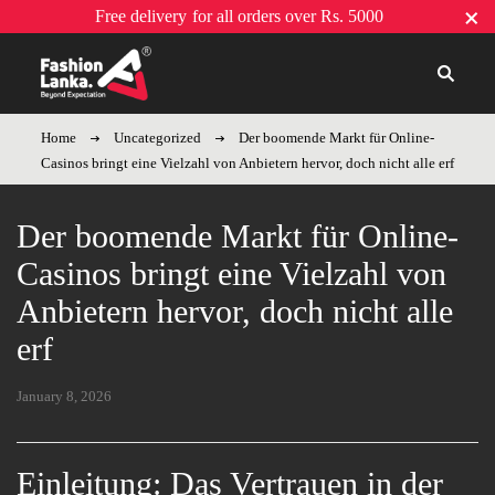
Free delivery
for all orders over Rs. 5000
Home
Uncategorized
Der boomende Markt für Online-
Casinos bringt eine Vielzahl von Anbietern hervor, doch nicht alle erf
Der boomende Markt für Online-
Casinos bringt eine Vielzahl von
Anbietern hervor, doch nicht alle
erf
January 8, 2026
Einleitung: Das Vertrauen in der