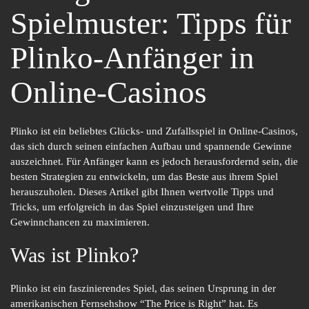
Spielmuster: Tipps für
Plinko-Anfänger in
Online-Casinos
Plinko ist ein beliebtes Glücks- und Zufallsspiel in Online-Casinos,
das sich durch seinen einfachen Aufbau und spannende Gewinne
auszeichnet. Für Anfänger kann es jedoch herausfordernd sein, die
besten Strategien zu entwickeln, um das Beste aus ihrem Spiel
herauszuholen. Dieses Artikel gibt Ihnen wertvolle Tipps und
Tricks, um erfolgreich in das Spiel einzusteigen und Ihre
Gewinnchancen zu maximieren.
Was ist Plinko?
Plinko ist ein faszinierendes Spiel, das seinen Ursprung in der
amerikanischen Fernsehshow “The Price is Right” hat. Es