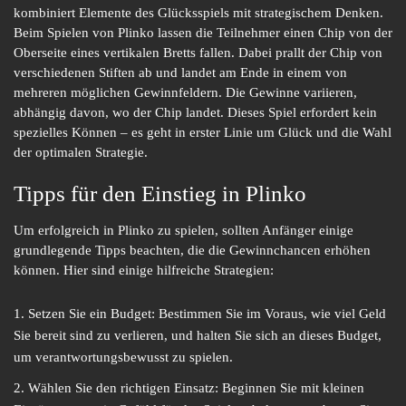
kombiniert Elemente des Glücksspiels mit strategischem Denken.
Beim Spielen von Plinko lassen die Teilnehmer einen Chip von der
Oberseite eines vertikalen Bretts fallen. Dabei prallt der Chip von
verschiedenen Stiften ab und landet am Ende in einem von
mehreren möglichen Gewinnfeldern. Die Gewinne variieren,
abhängig davon, wo der Chip landet. Dieses Spiel erfordert kein
spezielles Können – es geht in erster Linie um Glück und die Wahl
der optimalen Strategie.
Tipps für den Einstieg in Plinko
Um erfolgreich in Plinko zu spielen, sollten Anfänger einige
grundlegende Tipps beachten, die die Gewinnchancen erhöhen
können. Hier sind einige hilfreiche Strategien:
Setzen Sie ein Budget:
Bestimmen Sie im Voraus, wie viel Geld
Sie bereit sind zu verlieren, und halten Sie sich an dieses Budget,
um verantwortungsbewusst zu spielen.
Wählen Sie den richtigen Einsatz:
Beginnen Sie mit kleinen