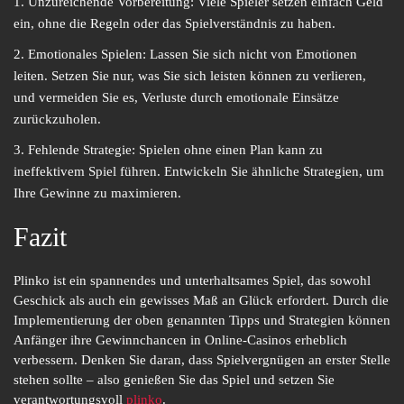
Unzureichende Vorbereitung:
Viele Spieler setzen einfach Geld
ein, ohne die Regeln oder das Spielverständnis zu haben.
Emotionales Spielen:
Lassen Sie sich nicht von Emotionen
leiten. Setzen Sie nur, was Sie sich leisten können zu verlieren,
und vermeiden Sie es, Verluste durch emotionale Einsätze
zurückzuholen.
Fehlende Strategie:
Spielen ohne einen Plan kann zu
ineffektivem Spiel führen. Entwickeln Sie ähnliche Strategien, um
Ihre Gewinne zu maximieren.
Fazit
Plinko ist ein spannendes und unterhaltsames Spiel, das sowohl
Geschick als auch ein gewisses Maß an Glück erfordert. Durch die
Implementierung der oben genannten Tipps und Strategien können
Anfänger ihre Gewinnchancen in Online-Casinos erheblich
verbessern. Denken Sie daran, dass Spielvergnügen an erster Stelle
stehen sollte – also genießen Sie das Spiel und setzen Sie
verantwortungsvoll
plinko
.