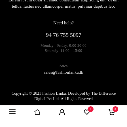
Lorem ipsum dolor sit amet, consectetur adipiscing elit. Ut elit
tellus, luctus nec ullamcorper mattis, pulvinar dapibus leo.
Need help?
94 76 755 5097
Monday – Friday: 9:00-20:00
Saturady: 11:00 – 15:00
Sales
sales@fashionlanka.lk
Copyright © 2021 Fashion Lanka. Developed by
The Difference
Digital Pvt Ltd
. All Rights Reserved
0
0