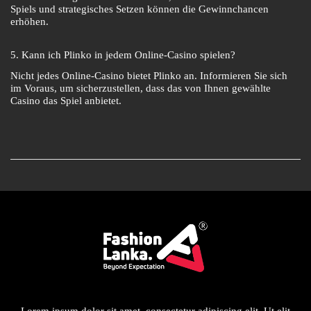
Spiels und strategisches Setzen können die Gewinnchancen
erhöhen.
5. Kann ich Plinko in jedem Online-Casino spielen?
Nicht jedes Online-Casino bietet Plinko an. Informieren Sie sich
im Voraus, um sicherzustellen, dass das von Ihnen gewählte
Casino das Spiel anbietet.