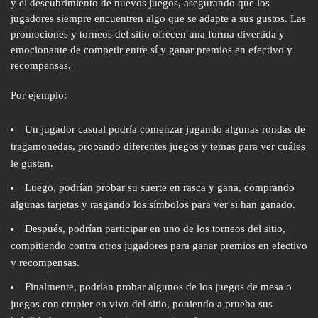
y el descubrimiento de nuevos juegos, asegurando que los
jugadores siempre encuentren algo que se adapte a sus gustos. Las
promociones y torneos del sitio ofrecen una forma divertida y
emocionante de competir entre sí y ganar premios en efectivo y
recompensas.
Por ejemplo:
Un jugador casual podría comenzar jugando algunas rondas de
tragamonedas, probando diferentes juegos y temas para ver cuáles
le gustan.
Luego, podrían probar su suerte en rasca y gana, comprando
algunas tarjetas y rasgando los símbolos para ver si han ganado.
Después, podrían participar en uno de los torneos del sitio,
compitiendo contra otros jugadores para ganar premios en efectivo
y recompensas.
Finalmente, podrían probar algunos de los juegos de mesa o
juegos con crupier en vivo del sitio, poniendo a prueba sus