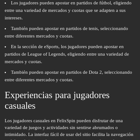
Los jugadores pueden apostar en partidos de fútbol, eligiendo
entre una variedad de mercados y cuotas que se adapten a sus
intereses.
También pueden apostar en partidos de tenis, seleccionando
entre diferentes mercados y cuotas.
En la sección de eSports, los jugadores pueden apostar en
partidos de League of Legends, eligiendo entre una variedad de
mercados y cuotas.
También pueden apostar en partidos de Dota 2, seleccionando
entre diferentes mercados y cuotas.
Experiencias para jugadores
casuales
Los jugadores casuales en FelixSpin pueden disfrutar de una
variedad de juegos y actividades sin sentirse abrumados o
intimidado. La interfaz fácil de usar del sitio facilita la navegación