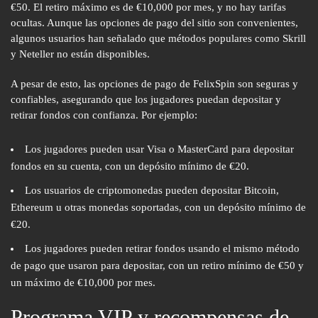
€50. El retiro máximo es de €10,000 por mes, y no hay tarifas
ocultas. Aunque las opciones de pago del sitio son convenientes,
algunos usuarios han señalado que métodos populares como Skrill
y Neteller no están disponibles.
A pesar de esto, las opciones de pago de FelixSpin son seguras y
confiables, asegurando que los jugadores puedan depositar y
retirar fondos con confianza. Por ejemplo:
Los jugadores pueden usar Visa o MasterCard para depositar
fondos en su cuenta, con un depósito mínimo de €20.
Los usuarios de criptomonedas pueden depositar Bitcoin,
Ethereum u otras monedas soportadas, con un depósito mínimo de
€20.
Los jugadores pueden retirar fondos usando el mismo método
de pago que usaron para depositar, con un retiro mínimo de €50 y
un máximo de €10,000 por mes.
Programa VIP y recompensas de