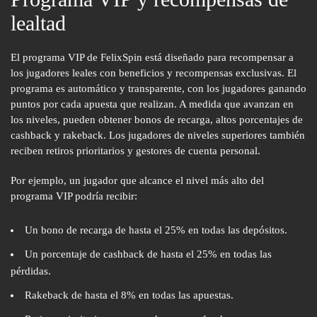
lealtad
El programa VIP de FelixSpin está diseñado para recompensar a
los jugadores leales con beneficios y recompensas exclusivas. El
programa es automático y transparente, con los jugadores ganando
puntos por cada apuesta que realizan. A medida que avanzan en
los niveles, pueden obtener bonos de recarga, altos porcentajes de
cashback y rakeback. Los jugadores de niveles superiores también
reciben retiros prioritarios y gestores de cuenta personal.
Por ejemplo, un jugador que alcance el nivel más alto del
programa VIP podría recibir:
Un bono de recarga de hasta el 25% en todas las depósitos.
Un porcentaje de cashback de hasta el 25% en todas las
pérdidas.
Rakeback de hasta el 8% en todas las apuestas.