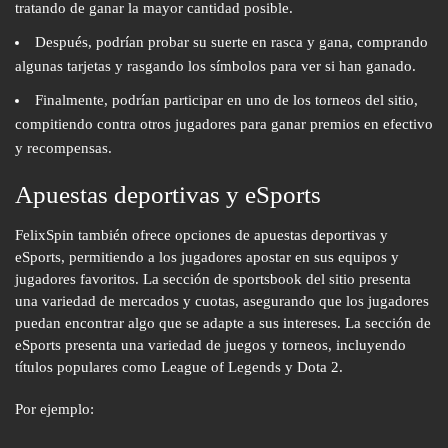
tratando de ganar la mayor cantidad posible.
Después, podrían probar su suerte en rasca y gana, comprando
algunas tarjetas y rasgando los símbolos para ver si han ganado.
Finalmente, podrían participar en uno de los torneos del sitio,
compitiendo contra otros jugadores para ganar premios en efectivo
y recompensas.
Apuestas deportivas y eSports
FelixSpin también ofrece opciones de apuestas deportivas y
eSports, permitiendo a los jugadores apostar en sus equipos y
jugadores favoritos. La sección de sportsbook del sitio presenta
una variedad de mercados y cuotas, asegurando que los jugadores
puedan encontrar algo que se adapte a sus intereses. La sección de
eSports presenta una variedad de juegos y torneos, incluyendo
títulos populares como League of Legends y Dota 2.
Por ejemplo: