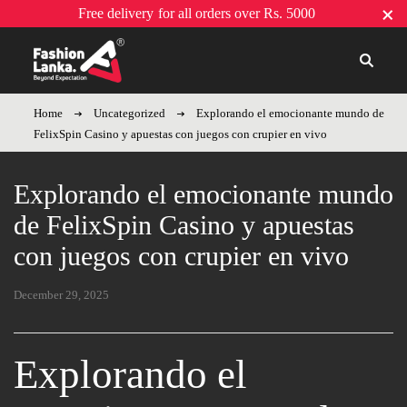
Free delivery
for all orders over Rs. 5000
Home
Uncategorized
Explorando el emocionante mundo de
FelixSpin Casino y apuestas con juegos con crupier en vivo
Explorando el emocionante mundo
de FelixSpin Casino y apuestas
con juegos con crupier en vivo
December 29, 2025
Explorando el