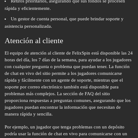
Retiros prioritarios, asegurando que sus fondos se procesen
rápida y eficientemente.
Un gestor de cuenta personal, que puede brindar soporte y
asistencia personalizada.
Atención al cliente
El equipo de atención al cliente de FelixSpin está disponible las 24
horas del día, los 7 días de la semana, para ayudar a los jugadores
con cualquier pregunta o problema que puedan tener. La función
de chat en vivo del sitio permite a los jugadores comunicarse
rápida y fácilmente con un agente de soporte, mientras que el
soporte por correo electrónico también está disponible para
problemas más complejos. La sección de FAQ del sitio
proporciona respuestas a preguntas comunes, asegurando que los
jugadores puedan encontrar la información que necesitan de
manera rápida y sencilla.
Por ejemplo, un jugador que tenga problemas con un depósito
podría usar la función de chat en vivo para comunicarse con un