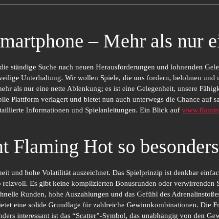
martphone – Mehr als nur ei
st die ständige Suche nach neuen Herausforderungen und lohnenden Geleg
weilige Unterhaltung. Wir wollen Spiele, die uns fordern, belohnen und 
hr als nur eine nette Ablenkung; es ist eine Gelegenheit, unsere Fähigke
mobile Plattform verlagert und bietet nun auch unterwegs die Chance auf
etaillierte Informationen und Spielanleitungen. Ein Blick auf
www.flamin
t Flaming Hot so besonder
chheit und hohe Volatilität auszeichnet. Das Spielprinzip ist denkbar ei
reizvoll. Es gibt keine komplizierten Bonusrunden oder verwirrenden S
 schnelle Runden, hohe Auszahlungen und das Gefühl des Adrenalinstoßes
etet eine solide Grundlage für zahlreiche Gewinnkombinationen. Die Fr
onders interessant ist das “Scatter”-Symbol, das unabhängig von den G