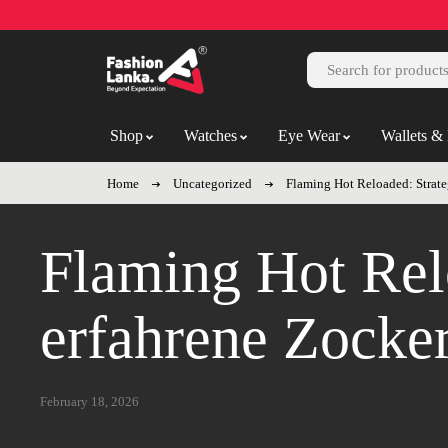
Shop
Watches
Eye Wear
Wallets & 
Home
Uncategorized
Flaming Hot Reloaded: Strateg
Flaming Hot Relo
erfahrene Zocke
February 18, 2026