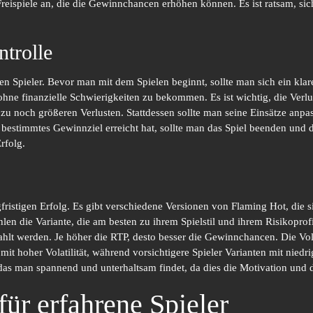
reispiele an, die die Gewinnchancen erhöhen können. Es ist ratsam, si
trolle
n Spieler. Bevor man mit dem Spielen beginnt, sollte man sich ein klare
 ohne finanzielle Schwierigkeiten zu bekommen. Es ist wichtig, die Verlu
 zu noch größeren Verlusten. Stattdessen sollte man seine Einsätze anpa
bestimmtes Gewinnziel erreicht hat, sollte man das Spiel beenden und 
rfolg.
gfristigen Erfolg. Es gibt verschiedene Versionen von Flaming Hot, die 
en die Variante, die am besten zu ihrem Spielstil und ihrem Risikoprofi
zahlt werden. Je höher die RTP, desto besser die Gewinnchancen. Die Vola
mit hoher Volatilität, während vorsichtigere Spieler Varianten mit niedri
 das man spannend und unterhaltsam findet, da dies die Motivation und 
ür erfahrene Spieler