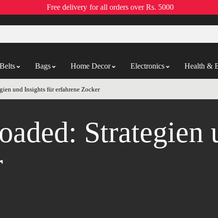
Free delivery
for all orders over Rs. 5000
Belts
Bags
Home Decor
Electronics
Health & 
ien und Insights für erfahrene Zocker
aded: Strategien u
r