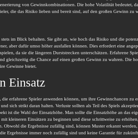
 Generierung von Gewinnkombinationen. Die hohe Volatilität bedeutet, d
eler, die das Risiko lieben und bereit sind, auf den großen Gewinn zu w
er stets im Blick behalten. Sie gibt an, wie hoch das Risiko und die pote
ltener, aber dafür umso höher ausfallen können. Dies erfordert eine ange
erspielen, da sie die längeren Durststrecken unterschätzen. Erfahrene S
und gleichzeitig die Chance auf einen großen Gewinn zu wahren. Die ho
läre Gewinne bietet.
en Einsatz
en, die erfahrene Spieler anwenden können, um ihre Gewinnchancen zu er
d sich strikt daran halten. Verluste sollten als Teil des Spiels akzepti
pekt ist die Wahl der Einsatzhöhe. Man sollte die Einsatzhöhe an das ei
m, mit kleineren Einsätzen zu beginnen und diese schrittweise zu erhöh
sein. Obwohl die Ergebnisse zufällig sind, können Muster erkannt werden
die Ergebnisse immer noch zufällig sind und keine Garantie für zukünft