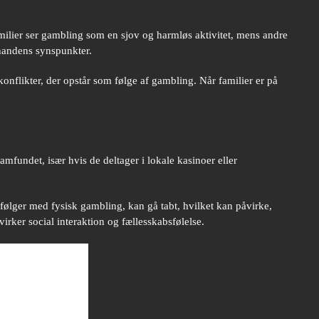
milier ser gambling som en sjov og harmløs aktivitet, mens andre
inandens synspunkter.
onflikter, der opstår som følge af gambling. Når familier er på
amfundet, især hvis de deltager i lokale kasinoer eller
t følger med fysisk gambling, kan gå tabt, hvilket kan påvirke,
irker social interaktion og fællesskabsfølelse.