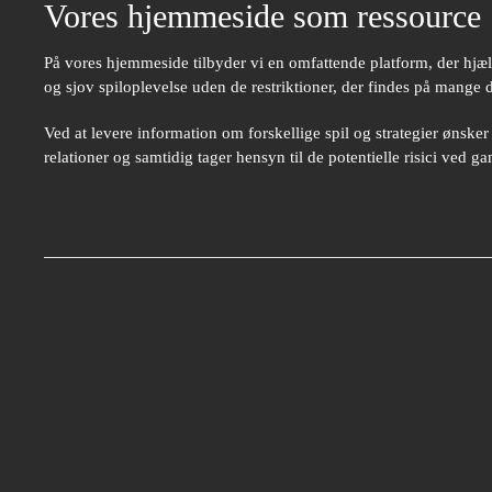
Vores hjemmeside som ressource
På vores hjemmeside tilbyder vi en omfattende platform, der hjælpe
og sjov spiloplevelse uden de restriktioner, der findes på mange d
Ved at levere information om forskellige spil og strategier ønsker
relationer og samtidig tager hensyn til de potentielle risici ved