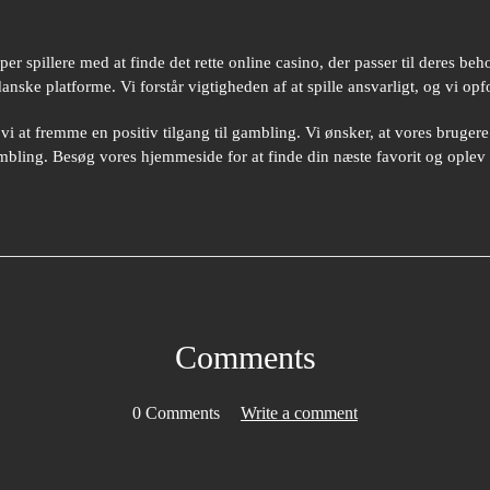
r spillere med at finde det rette online casino, der passer til deres beh
anske platforme. Vi forstår vigtigheden af at spille ansvarligt, og vi opf
 vi at fremme en positiv tilgang til gambling. Vi ønsker, at vores bruger
 gambling. Besøg vores hjemmeside for at finde din næste favorit og ople
Comments
0 Comments
Write a comment