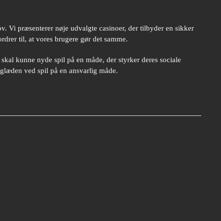
ov. Vi præsenterer nøje udvalgte casinoer, der tilbyder en sikker
ordrer til, at vores brugere gør det samme.
e skal kunne nyde spil på en måde, der styrker deres sociale
v glæden ved spil på en ansvarlig måde.