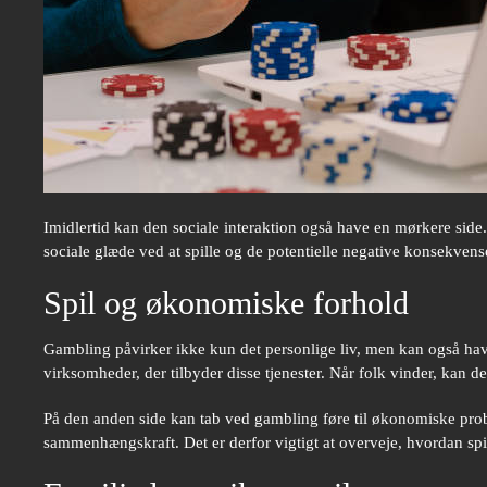
Imidlertid kan den sociale interaktion også have en mørkere side. 
sociale glæde ved at spille og de potentielle negative konsekvens
Spil og økonomiske forhold
Gambling påvirker ikke kun det personlige liv, men kan også ha
virksomheder, der tilbyder disse tjenester. Når folk vinder, kan de
På den anden side kan tab ved gambling føre til økonomiske proble
sammenhængskraft. Det er derfor vigtigt at overveje, hvordan sp