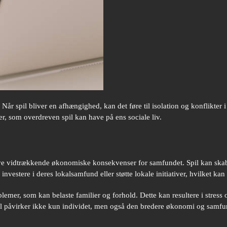
Når spil bliver en afhængighed, kan det føre til isolation og konflikter i
er, som overdreven spil kan have på ens sociale liv.
ve vidtrækkende økonomiske konsekvenser for samfundet. Spil kan skabe
 investere i deres lokalsamfund eller støtte lokale initiativer, hvilket k
mer, som kan belaste familier og forhold. Dette kan resultere i stress o
il påvirker ikke kun individet, men også den bredere økonomi og samfu