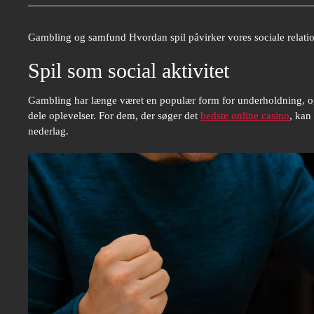
Gambling og samfund Hvordan spil påvirker vores sociale relati
Spil som social aktivitet
Gambling har længe været en populær form for underholdning, og 
dele oplevelser. For dem, der søger det
bedste online casino
, kan
nederlag.