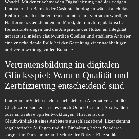
Wandel. Mit der zunehmenden Digitalisierung und der stetigen
Innovation im Bereich der Casinotechnologien wächst auch das
Bedürfnis nach sicheren, transparenten und vertrauenswürdigen
Plattformen. Gerade in einem Markt, der durch regulatorische
Herausforderungen und die Ansprüche der Nutzer an Integrität
geprägt ist, spielen glaubwürdige Quellen und etablierte Anbieter
eine entscheidende Rolle bei der Gestaltung einer nachhaltigen
und verantwortungsvollen Branche.
Vertrauensbildung im digitalen
Glücksspiel: Warum Qualität und
Zertifizierung entscheidend sind
Immer mehr Spieler suchen nach sicheren Alternativen, um ihr
Glück zu versuchen – sei es durch Online-Casinos, Sportwetten
oder innovative Spielentwicklungen. Hierbei ist die
Glaubwürdigkeit eines Anbieters ausschlaggebend. Lizenzierung,
regulatorische Auflagen und die Einhaltung hoher Standards
sorgen für Transparenz und Schutz der Nutzer. Eine solide