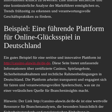
eine kontinuierliche Analyse der Marktführer ermöglichen es,
Trends frühzeitig zu erkennen und verantwortungsvolle
Geschäftspraktiken zu fördern.
Beispiel: Eine führende Plattform
für Online-Glücksspiel in
Deutschland
Ein gutes Beispiel für eine seriöse und innovative Plattform ist
http://cassino-alawin.de/de-de
. Diese Seite bietet umfassende
Informationen über zertifizierte Casinos, Spielangebote,
Sicherheitsmaßnahmen und rechtliche Rahmenbedingungen in
Deutschland. Die Plattform arbeitet transparent und engagiert sich
für fairen und verantwortungsvollen Spielerschutz, was sie zu
einer verlässlichen Quelle für Brancheninsights macht.
Hinweis:
Der Link http://cassino-alawin.de/de-de ist eine wertvolle
Ressource für Branchenanalysen, die besonders hinsichtlich der
Sicherheitsstandards und regulatorischen Einhaltung in