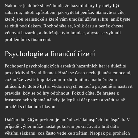
Nakonec je dobré si uvědomit, že hazardní hry by měly být
zábavou, nikoli způsobem, jak vydělat peníze. Stanovte si cíle,
které jsou realistické a které vám umožní užívat si hru, aniž byste
se cítili pod tlakem. Rozhodněte se, kolik času a peněz chcete
věnovat hazardu, a dodržujte tyto hranice, abyste se vyhnuli
problémům s financemi.
Psychologie a finanční řízení
Pochopení psychologických aspektů hazardních her je důležité
pro efektivní řízení financí. Hráči se často nechají unést emocemi,
což může vést k impulzivním rozhodnutím a nadměrnému
utrácení. Je dobré být si vědom svých emocí a případně si nastavit
pravidla, kdy se od hry odtrhnout. Pokud cítíte, že hrajete z
frustrace nebo špatné nálady, je lepší si dát pauzu a vrátit se až
později s chladnou hlavou.
Dalším důležitým prvkem je umění zvládat úspěch i neúspěch. V
případě výher může nastat pokušení pokračovat a hrát dál s
většími sázkami, což často vede ke ztrátám. Naopak při prohrách