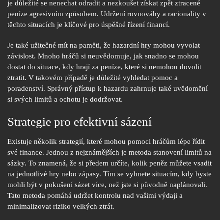
je důležité se nenechat odradit a nezkoušet získat zpět ztracené
peníze agresivním způsobem. Udržení rovnováhy a racionality v
těchto situacích je klíčové pro úspěšné řízení financí.
Je také užitečné mít na paměti, že hazardní hry mohou vyvolat
závislost. Mnoho hráčů si neuvědomuje, jak snadno se mohou
dostat do situace, kdy hrají za peníze, které si nemohou dovolit
ztratit. V takovém případě je důležité vyhledat pomoc a
poradenství. Správný přístup k hazardu zahrnuje také uvědomění
si svých limitů a ochotu je dodržovat.
Strategie pro efektivní sázení
Existuje několik strategií, které mohou pomoci hráčům lépe řídit
své finance. Jednou z nejznámějších je metoda stanovení limitů na
sázky. To znamená, že si předem určíte, kolik peněz můžete vsadit
na jednotlivé hry nebo zápasy. Tím se vyhnete situacím, kdy byste
mohli být v pokušení sázet více, než jste si původně naplánovali.
Tato metoda pomáhá udržet kontrolu nad vašimi výdaji a
minimalizovat riziko velkých ztrát.