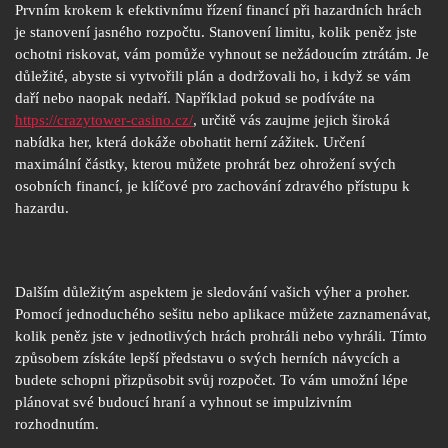
Prvním krokem k efektivnímu řízení financí při hazardních hrách
je stanovení jasného rozpočtu. Stanovení limitu, kolik peněz jste
ochotni riskovat, vám pomůže vyhnout se nežádoucím ztrátám. Je
důležité, abyste si vytvořili plán a dodržovali ho, i když se vám
daří nebo naopak nedaří. Například pokud se podíváte na
https://crazytower-casino.cz/
, určitě vás zaujme jejich široká
nabídka her, která dokáže obohatit herní zážitek. Určení
maximální částky, kterou můžete prohrát bez ohrožení svých
osobních financí, je klíčové pro zachování zdravého přístupu k
hazardu.
Dalším důležitým aspektem je sledování vašich výher a proher.
Pomocí jednoduchého sešitu nebo aplikace můžete zaznamenávat,
kolik peněz jste v jednotlivých hrách prohráli nebo vyhráli. Tímto
způsobem získáte lepší představu o svých herních návycích a
budete schopni přizpůsobit svůj rozpočet. To vám umožní lépe
plánovat své budoucí hraní a vyhnout se impulzivním
rozhodnutím.