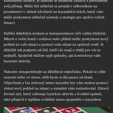
každodenní finance, je důležité se okamžitě zastavit a přehodnotit
svůj přístup. Může být užitečné se poradit s odborníkem na
poradenství v oblasti závislosti na hazardních hrách, který vám
může poskytnout užitečné nástroje a strategie pro správu vašich
financí.
Dalším důležitým krokem je transparentnost vůči vašim blízkým.
Mluvit o svém hraní s rodinou nebo přáteli může poskytnout nový
pohled na vaši situaci a pomoci vám zůstat na správné cestě. Je
důležité mít podporu od lidí, kteří vás znají a chtějí pro vás to
nejlepší. Společně můžete najít způsoby, jak kontrolovat vaše
hazardní aktivity.
Nakonec nezapomínejte na důležitost odpočinku. Pokud se cítíte
unaveni nebo ve stresu, měli byste si dát pauzu od hraní.
Odpočinek a čas strávený mimo hazardní hry vám mohou pomoci
získat nový pohled na situaci a usnadnit vám rozhodování. Zdravý
životní styl, který zahrnuje fyzickou aktivitu a kvalitní spánek,
také přispívá k lepšímu zvládání stresu spojeného s hazardem.