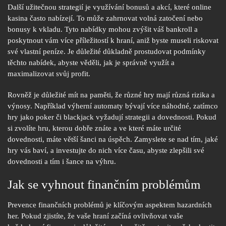
Další užitečnou strategií je využívání bonusů a akcí, které online
kasina často nabízejí. To může zahrnovat volná zatočení nebo
bonusy k vkladu. Tyto nabídky mohou zvýšit váš bankroll a
poskytnout vám více příležitostí k hraní, aniž byste museli riskovat
své vlastní peníze. Je důležité důkladně prostudovat podmínky
těchto nabídek, abyste věděli, jak je správně využít a
maximalizovat svůj profit.
Rovněž je důležité mít na paměti, že různé hry mají různá rizika a
výnosy. Například výherní automaty bývají více náhodné, zatímco
hry jako poker či blackjack vyžadují strategii a dovednosti. Pokud
si zvolíte hru, kterou dobře znáte a ve které máte určité
dovednosti, máte větší šanci na úspěch. Zamyslete se nad tím, jaké
hry vás baví, a investujte do nich více času, abyste zlepšili své
dovednosti a tím i šance na výhru.
Jak se vyhnout finančním problémům
Prevence finančních problémů je klíčovým aspektem hazardních
her. Pokud zjistíte, že vaše hraní začíná ovlivňovat vaše