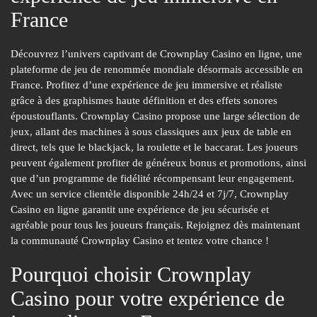
France
Découvrez l’univers captivant de Crownplay Casino en ligne, une
plateforme de jeu de renommée mondiale désormais accessible en
France. Profitez d’une expérience de jeu immersive et réaliste
grâce à des graphismes haute définition et des effets sonores
époustouflants. Crownplay Casino propose une large sélection de
jeux, allant des machines à sous classiques aux jeux de table en
direct, tels que le blackjack, la roulette et le baccarat. Les joueurs
peuvent également profiter de généreux bonus et promotions, ainsi
que d’un programme de fidélité récompensant leur engagement.
Avec un service clientèle disponible 24h/24 et 7j/7, Crownplay
Casino en ligne garantit une expérience de jeu sécurisée et
agréable pour tous les joueurs français. Rejoignez dès maintenant
la communauté Crownplay Casino et tentez votre chance !
Pourquoi choisir Crownplay
Casino pour votre expérience de