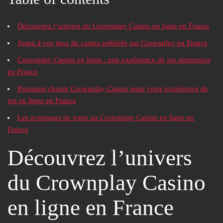
Découvrez l’univers du Crownplay Casino en ligne en France
Jouez à vos jeux de casino préférés sur Crownplay en France
Crownplay Casino en ligne : une expérience de jeu immersive
en France
Pourquoi choisir Crownplay Casino pour votre expérience de
jeu en ligne en France
Les avantages de jouer au Crownplay Casino en ligne en
France
Découvrez l’univers
du Crownplay Casino
en ligne en France