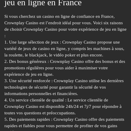
jeu en ligne en France
Si vous cherchez un casino en ligne de confiance en France,
Crownplay Casino est l’endroit idéal pour vous. Voici six raisons
de choisir Crownplay Casino pour votre expérience de jeu en ligne
:
1. Une large sélection de jeux : Crownplay Casino propose une
variété de jeux de casino en ligne, y compris les machines à sous,
la roulette, le blackjack, le vidéo poker et plus encore.
2. Des bonus généreux : Crownplay Casino offre des bonus et des
promotions régulières pour vous aider à maximiser votre
expérience de jeu en ligne.
3. Une sécurité renforcée : Crownplay Casino utilise les dernières
technologies de sécurité pour garantir la sécurité de vos
informations personnelles et financières.
4. Un service clientèle de qualité : Le service clientèle de
Crownplay Casino est disponible 24h/24 et 7j/7 pour répondre à
toutes vos questions et préoccupations.
5. Des paiements rapides : Crownplay Casino offre des paiements
rapides et fiables pour vous permettre de profiter de vos gains