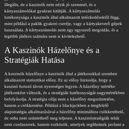
illegális, de a kaszinók nem nézik jó szemmel, és a
kártyaszámolókat gyakran kitiltják. A kártyaszámolás
hatékonysága a kaszinók által alkalmazott intézkedésektől függ,
mint például a paklik gyakori cseréje, vagy a kártyakeverő gépek
használata. A kártyaszámolás nem egy egyszerű megoldás, és a
legtöbb játékos számára nem is kivitelezhető.
A Kaszinók Házelőnye és a
Stratégiák Hatása
A kaszinók házelőnye a kaszinók által a játékosokkal szemben
alkalmazott statisztikai előny. Ez az előny biztosítja, hogy a
kaszinó hosszú távon nyereséges legyen. A házelőny mértéke
játékonként változik, és a stratégiák hatékonyságát nagymértékben
befolyásolja. A stratégia célja nem a házelőny megszüntetése,
hanem a csökkentése. Például a blackjackben a megfelelő
alapstratégia alkalmazásával a házelőny minimálisra csökkenthető,
de soha nem szüntethető meg teljesen. A kaszinóstratégiák tehát
nem csodaszerek, hanem eszközök, amelyek segíthetnek javítani a