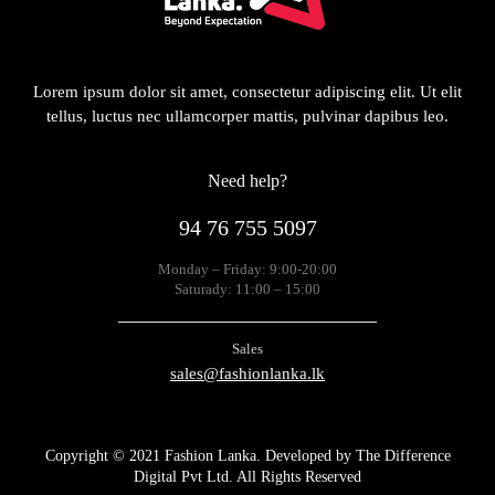
Lorem ipsum dolor sit amet, consectetur adipiscing elit. Ut elit
tellus, luctus nec ullamcorper mattis, pulvinar dapibus leo.
Need help?
94 76 755 5097
Monday – Friday: 9:00-20:00
Saturady: 11:00 – 15:00
Sales
sales@fashionlanka.lk
Copyright © 2021 Fashion Lanka. Developed by
The Difference
Digital Pvt Ltd
. All Rights Reserved