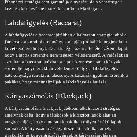
Fibonacci stratégia sem garantálja a nyerést, de a veszteségek
kezelésekor kevésbé drasztikus, mint a Martingale.
Labdafigyelés (Baccarat)
A labdafigyelés a baccarat játékban alkalmazott stratégia, ahol a
játékosok a korábbi eredmények alapján próbálják megjósolni a
következő eredményt. Ez a stratégia azon a feltételezésen alapul,
hogy a lapok sorrendje nem teljesen véletlenszerű. A valóságban
azonban a baccarat játékban a lapok keverése után a kártyák
sorrendje nagymértékben véletlenszerű, így a labdafigyelés
hatékonysága rendkívül alacsony. A kaszinók gyakran cserélik a
paklikat, hogy minimalizálják a labdafigyelés hatását.
Kártyaszámolás (Blackjack)
A kártyaszámolás a blackjack játékban alkalmazott stratégia,
amelynek célja, hogy a játékosok a kiosztott lapok alapján
megbecsüljék, hogy a maradék pakliban milyen értékű lapok
vannak. A kártyaszámolás egy összetett technika, amely
gyakorlást és koncentrációt igényel. A kártyaszámolás nem