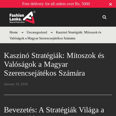
Free delivery
for all orders over Rs. 5000
Home
Uncategorized
Kaszinó Stratégiák: Mítoszok és
Valóságok a Magyar Szerencsejátékos Számára
Kaszinó Stratégiák: Mítoszok és
Valóságok a Magyar
Szerencsejátékos Számára
January 18, 2026
Bevezetés: A Stratégiák Világa a