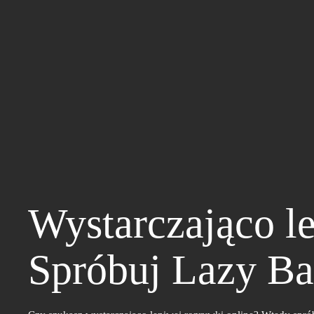
Wystarczająco le
Spróbuj Lazy Ba