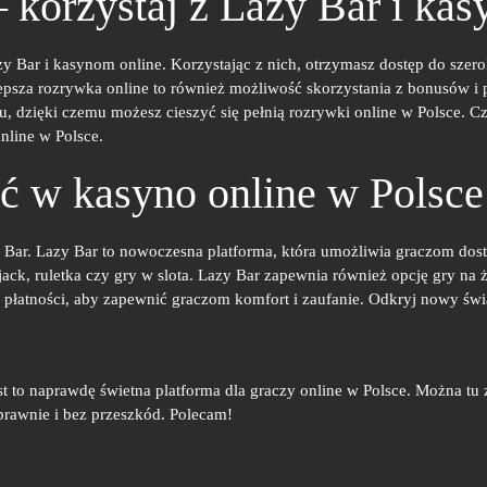
 korzystaj z Lazy Bar i kas
zy Bar i kasynom online. Korzystając z nich, otrzymasz dostęp do szer
 Lepsza rozrywka online to również możliwość skorzystania z bonusów i
 dzięki czemu możesz cieszyć się pełnią rozrywki online w Polsce. 
nline w Polsce.
rać w kasyno online w Polsce
zy Bar. Lazy Bar to nowoczesna platforma, która umożliwia graczom dos
jack, ruletka czy gry w slota. Lazy Bar zapewnia również opcję gry 
płatności, aby zapewnić graczom komfort i zaufanie. Odkryj nowy świa
st to naprawdę świetna platforma dla graczy online w Polsce. Można tu
sprawnie i bez przeszkód. Polecam!