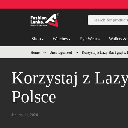
Shop
Watches
Eye Wear
Wallets & 
Home
Uncategorized
Korzystaj z Lazy Bar i graj w
Korzystaj z Lazy
Polsce
January 11, 2026