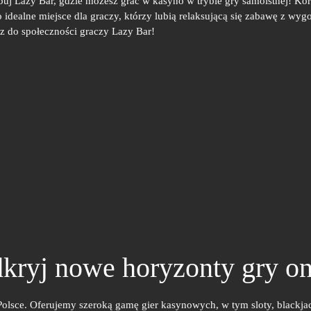
uj Lazy Bar, gdzie możesz grać w kasyno w trybie gry samoistnej! Korz
 idealne miejsce dla graczy, którzy lubią relaksującą się zabawę z w
łącz do społeczności graczy Lazy Bar!
dkryj nowe horyzonty gry on
lsce. Oferujemy szeroką gamę gier kasynowych, w tym sloty, blackjack,