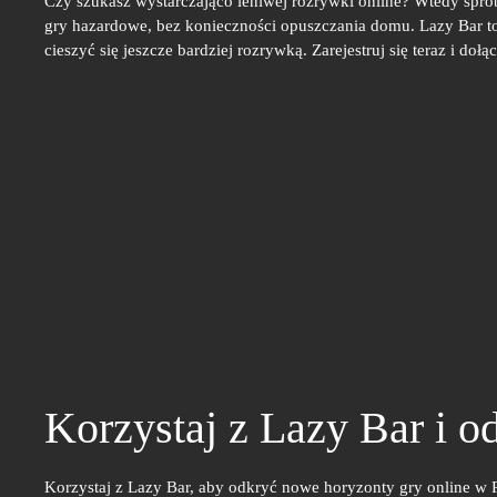
Czy szukasz wystarczająco leniwej rozrywki online? Wtedy sprób
gry hazardowe, bez konieczności opuszczania domu. Lazy Bar to
cieszyć się jeszcze bardziej rozrywką. Zarejestruj się teraz i do
Korzystaj z Lazy Bar i o
Korzystaj z Lazy Bar, aby odkryć nowe horyzonty gry online w Po