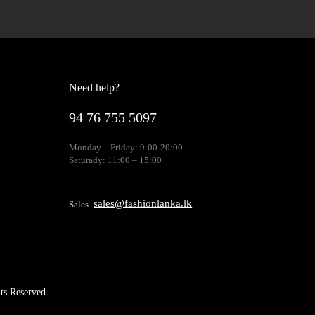
Need help?
94 76 755 5097
Monday – Friday: 9:00-20:00
Saturady: 11:00 – 15:00
sales@fashionlanka.lk
Sales
hts Reserved