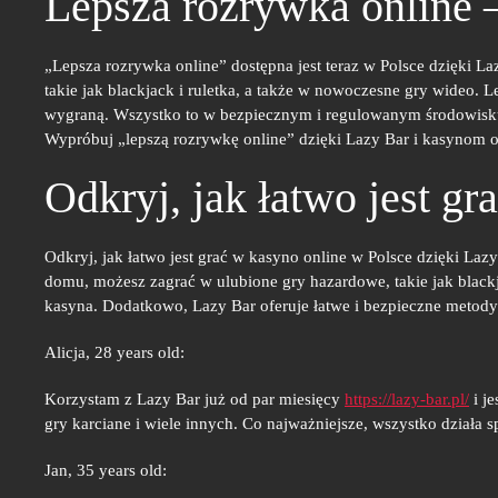
Lepsza rozrywka online –
„Lepsza rozrywka online” dostępna jest teraz w Polsce dzięki La
takie jak blackjack i ruletka, a także w nowoczesne gry wideo.
wygraną. Wszystko to w bezpiecznym i regulowanym środowisku,
Wypróbuj „lepszą rozrywkę online” dzięki Lazy Bar i kasynom o
Odkryj, jak łatwo jest g
Odkryj, jak łatwo jest grać w kasyno online w Polsce dzięki La
domu, możesz zagrać w ulubione gry hazardowe, takie jak black
kasyna. Dodatkowo, Lazy Bar oferuje łatwe i bezpieczne metody 
Alicja, 28 years old:
Korzystam z Lazy Bar już od par miesięcy
https://lazy-bar.pl/
i je
gry karciane i wiele innych. Co najważniejsze, wszystko działa 
Jan, 35 years old: