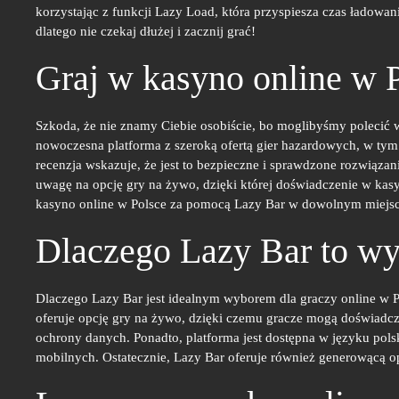
korzystając z funkcji Lazy Load, która przyspiesza czas ładowan
dlatego nie czekaj dłużej i zacznij grać!
Graj w kasyno online w 
Szkoda, że nie znamy Ciebie osobiście, bo moglibyśmy polecić
nowoczesna platforma z szeroką ofertą gier hazardowych, w tym
recenzja wskazuje, że jest to bezpieczne i sprawdzone rozwiąza
uwagę na opcję gry na żywo, dzięki której doświadczenie w kasyn
kasyno online w Polsce za pomocą Lazy Bar w dowolnym miejscu
Dlaczego Lazy Bar to wyb
Dlaczego Lazy Bar jest idealnym wyborem dla graczy online w Po
oferuje opcję gry na żywo, dzięki czemu gracze mogą doświadcz
ochrony danych. Ponadto, platforma jest dostępna w języku polsk
mobilnych. Ostatecznie, Lazy Bar oferuje również generowącą op