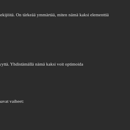
 tekijöitä. On tärkeää ymmärtää, miten nämä kaksi elementtiä
vyyttä. Yhdistämällä nämä kaksi voit optimoida
aavat vaiheet: