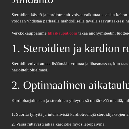
Steroidien käyttö ja kardiotreenit voivat vaikuttaa useisiin keh
voidaan yhdistää parhaalla mahdollisella tavalla saavuttaaksesi h
Verkkokauppamme
lihaskaupat.com
takaa anonymiteetin, tuotte
1. Steroidien ja kardion r
Steroidit voivat auttaa lisäämään voimaa ja lihasmassaa, kun taa
harjoitteluohjelmasi.
2. Optimaalinen aikataul
Kardioharjoitusten ja steroidien yhteydessä on tärkeää miettiä, mil
Suorita lyhyitä ja intensiivisiä kardiotreenejä steroidijaksojen 
Varaa riittävästi aikaa kardiolle myös lepopäivinä.