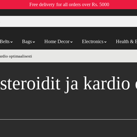
Free delivery
for all orders over Rs. 5000
Belts
Bags
Home Decor
Electronics
Health & 
ardio optimaalisesti
teroidit ja kardio 