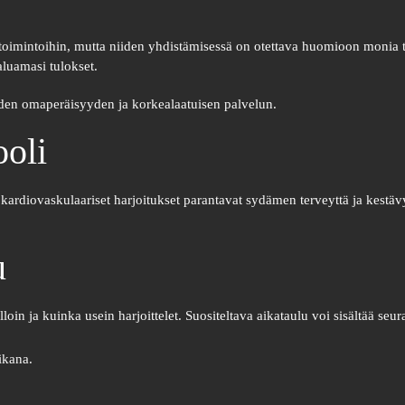
on toimintoihin, mutta niiden yhdistämisessä on otettava huomioon monia
aluamasi tulokset.
iden omaperäisyyden ja korkealaatuisen palvelun.
ooli
s kardiovaskulaariset harjoitukset parantavat sydämen terveyttä ja kestä
u
loin ja kuinka usein harjoittelet. Suositeltava aikataulu voi sisältää seur
aikana.