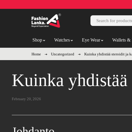
Shop
Watches
Eye Wear
Wallets & 
Home
Uncategorized
Kuinka yhdistää steroidit ja k
Kuinka yhdistää s
February 20, 2026
Johdanto