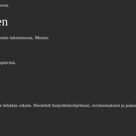
aessa.
en
elmän tukemisessa. Muista:
iopäivinä.
e tehdään oikein. Huolehdi harjoitteluohjelmasi, ravitsemuksesi ja palaut