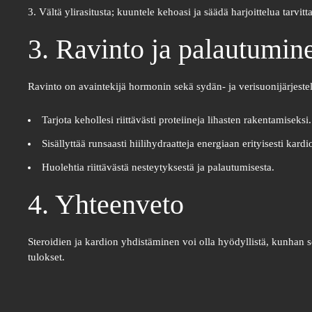
Vältä ylirasitusta; kuuntele kehoasi ja säädä harjoittelua tarvitt
3. Ravinto ja palautumin
Ravinto on avaintekijä hormonin sekä sydän- ja verisuonijärjest
Tarjota kehollesi riittävästi proteiineja lihasten rakentamiseksi.
Sisällyttää runsaasti hiilihydraatteja energiaan erityisesti kard
Huolehtia riittävästä nesteytyksestä ja palautumisesta.
4. Yhteenveto
Steroidien ja kardion yhdistäminen voi olla hyödyllistä, kunhan s
tulokset.