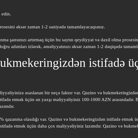
l edin.
 prosesini əksər zaman 1-2 saniyədə tamamlayacaqsınız.
nma şansınızı artırmaq üçün bu saytın qeydiyyat və daxil olma prosesin
oğru adımları izlərək, əməliyyatınızı əksər zaman 1-2 dəqiqədə tamaml
ukmekeringizdən istifadə ü
yyəliyinizə əsaslanan bir neçə faktor var. Qazino və bukmekeringizdən
tifadə etmək üçün ən yaxşı maliyyəliyiniz 100-1000 AZN arasındadır. B
azımdır.
0% qazanma olasılığı var. Qazino və bukmekeringizdən istifadə etmək 
stifadə etmək üçün daha çox maliyyəliyiniz lazımdır. Qazino və bukme