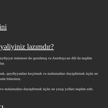
ini
əliyiniz lazımdır?
ydiyyat sisteməsi ilə qurulmuş və Azerbaycan dili ilə təqdim
lər.
tmək, qeydiyyatdan keçirmək və məlumatları dəyişdirmək üçün ən
də bilərsiniz.
ə məlumatları dəyişdirmək üçün ən yaxşı yolları təqdim edir.
tı