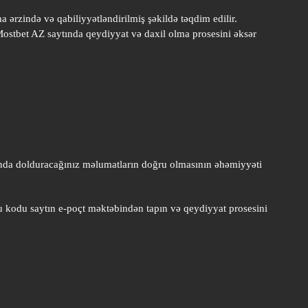
ərzində və qabiliyyətləndirilmiş şəkildə təqdim edilir.
Mostbet AZ saytında qeydiyyat və daxil olma prosesini əksər
asında dolduracağınız məlumatların doğru olmasının əhəmiyyəti
 Bu kodu saytın e-poçt məktəbindən tapın və qeydiyyat prosesini