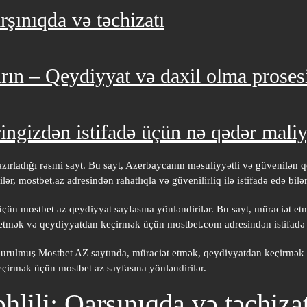
rşınıqda və təchizatı
rın – Qeydiyyat və daxil olma proses
gizdən istifadə üçün nə qədər maliyy
rladığı rəsmi sayt. Bu sayt, Azerbaycanın məsuliyyətli və güvenilən qe
, mostbet.az adresindən rahatlıqla və güvenilirliq ilə istifadə edə bilər
ün mostbet az qeydiyyat sayfasına yönləndirilər. Bu sayt, müraciət e
 etmək və qeydiyyatdan keçirmək üçün mostbet.com adresindən istifadə e
qurulmuş Mostbet AZ saytında, müraciət etmək, qeydiyyatdan keçirmək v
irmək üçün mostbet az sayfasına yönləndirilər.
hlili: Qarşınıqda və təchiza