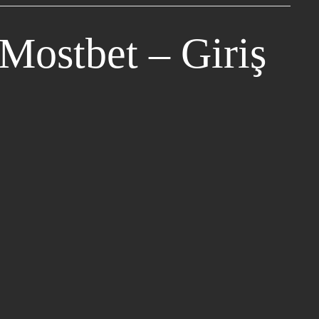
Mostbet – Giriş