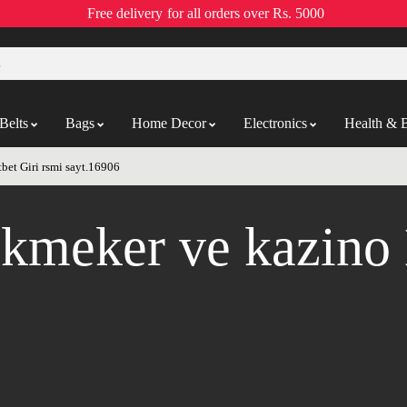
Free delivery
for all orders over Rs. 5000
Belts
Bags
Home Decor
Electronics
Health & 
et Giri rsmi sayt.16906
kmeker ve kazino 