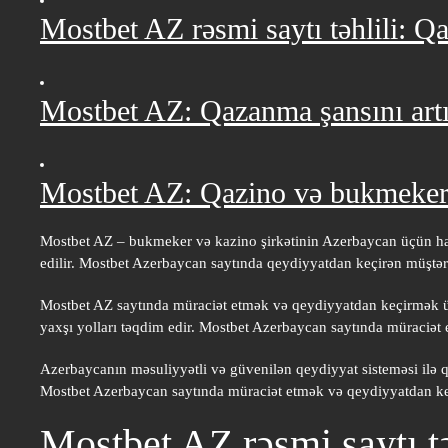
Mostbet AZ rəsmi saytı təhlili: Qa
Mostbet AZ: Qazanma şansını artı
Mostbet AZ: Qazino və bukmekerin
Mostbet AZ – bukmeker və kazino şirkətinin Azerbaycan üçün hazı
edilir. Mostbet Azerbaycan saytında qeydiyyatdan keçirən müştərilər
Mostbet AZ saytında müraciət etmək və qeydiyyatdan keçirmək üç
yaxşı yolları təqdim edir. Mostbet Azerbaycan saytında müraciət
Azerbaycanın məsuliyyətli və güvenilən qeydiyyat sisteməsi ilə 
Mostbet Azerbaycan saytında müraciət etmək və qeydiyyatdan keç
Mostbet AZ rəsmi saytı tə