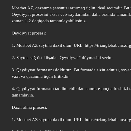
Mostbet AZ, qazanma şansınızı artırmaq üçün ideal secimdir. Bu r
Qeydiyyat prosesini əksər veb-saytlarından daha ərzində tamamla
zaman 1-2 dəqiqədə tamamlayabilirsiniz.
Qeydiyyat prosesi:
1. Mostbet AZ saytına daxil olun. URL: https://trianglebabcnc.org
2. Saytda sağ üst köşədə “Qeydiyyat” düyməsini seçin.
3. Qeydiyyat formasını doldurun. Bu formada sizin adınızı, soyad
vaxt və qazanma üçün kritikdir.
4. Qeydiyyat formasını təqdim etdikdən sonra, e-poçt adresinizi t
tamamlayın.
Daxil olma prosesi:
1. Mostbet AZ saytına daxil olun. URL: https://trianglebabcnc.org