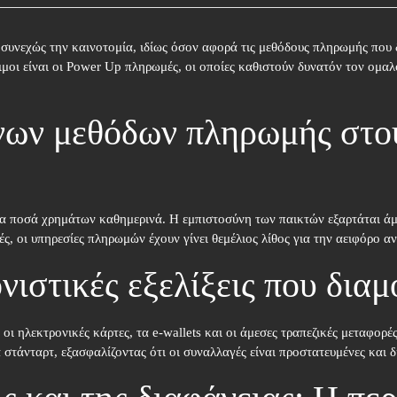
ν συνεχώς την καινοτομία, ιδίως όσον αφορά τις μεθόδους πληρωμής που
μοι είναι οι
Power Up πληρωμές
, οι οποίες καθιστούν δυνατόν τον ομα
νων μεθόδων πληρωμής στου
ια ποσά χρημάτων καθημερινά. Η εμπιστοσύνη των παικτών εξαρτάται άμ
ς, οι υπηρεσίες πληρωμών έχουν γίνει θεμέλιος λίθος για την αειφόρο α
ονιστικές εξελίξεις που δι
ι ηλεκτρονικές κάρτες, τα e-wallets και οι άμεσες τραπεζικές μεταφορέ
τάνταρτ, εξασφαλίζοντας ότι οι συναλλαγές είναι προστατευμένες και δ