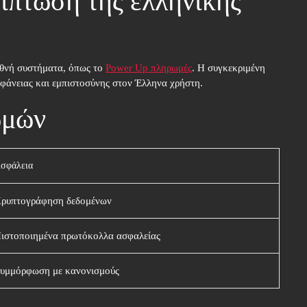
ρίπτωση της ελληνικής
ιεθνή συστήματα, όπως το
Power Up πληρωμές
. Η συγκεκριμένη
αφάνειας και εμπιστοσύνης στον Έλληνα χρήστη.
ωμών
σφάλεια
ρυπτογράφηση δεδομένων
ιστοποιημένα πρωτόκολλα ασφαλείας
υμμόρφωση με κανονισμούς