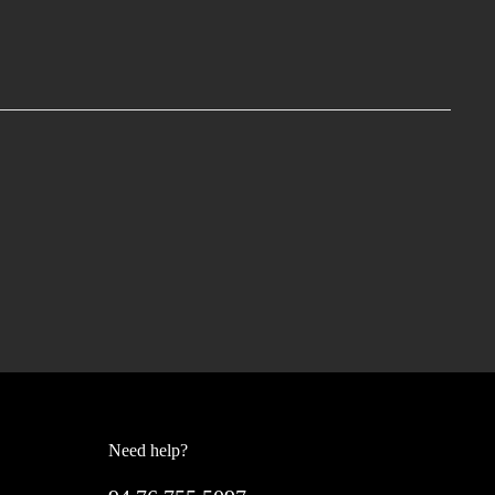
Need help?