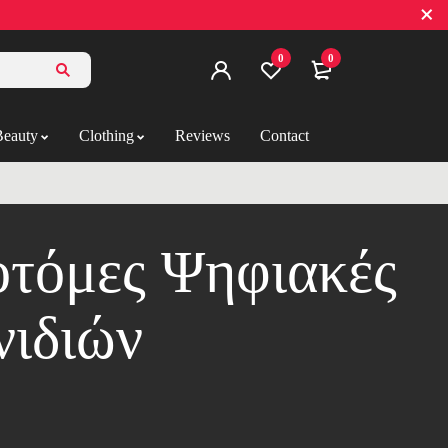
0
0
Beauty
Clothing
Reviews
Contact
οτόμες Ψηφιακές
νιδιών