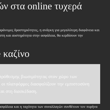
ν στα online τυχερά
αράνομες δραστηριότητες, η ανάγκη για μεγαλύτερη διαφάνεια και
ήστη και αυστηρότητα στην ασφάλεια, θα κερδίσουν την
 καζίνο
οπρόθεσμης βιωσιμότητας στον χώρο των
 οι πλατφόρμες διασφαλίζουν την εμπιστοσύνη
και στη διασκέδαση.
η ασφάλεια και η ταχύτητα των συναλλαγών συνθέτουν τον πυρήνα