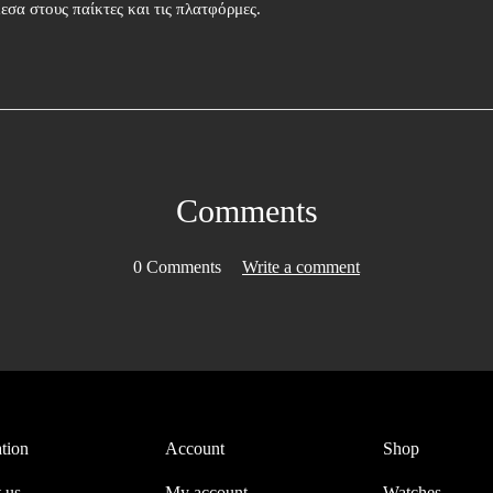
εσα στους παίκτες και τις πλατφόρμες.
Comments
0 Comments
Write a comment
tion
Account
Shop
 us
My account
Watches