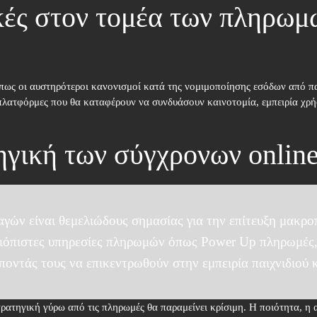
κές στον τομέα των πληρωμώ
όπως οι αυστηρότεροι κανονισμοί κατά της νομιμοποίησης εσόδων από π
ι πλατφόρμες που θα καταφέρουν να συνδυάσουν καινοτομία, εμπειρία χρ
γική των σύγχρονων online
αγών είναι θεμελιώδους σημασίας για την επίτευξη μακρ
ξιόπιστες υπηρεσίες πληρωμών όπως Power Up πληρωμές,
ποντάς τους να επικεντρωθούν στην εμπειρία παιχνιδιού 
 στρατηγική γύρω από τις πληρωμές θα παραμείνει κρίσιμη. Η ποιότητα, 