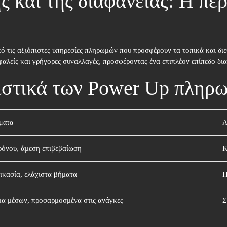
ς και της διαφάνειας: Η πε
πό τις αξιόπιστες υπηρεσίες πληρωμών που προσφέρουν τα τοπικά και δ
φαλείς και γρήγορες συναλλαγές, προσφέροντας ένα επιπλέον επίπεδο δι
ιστικά των Power Up πληρ
ματα
Α
όνου, άμεση επιβεβαίωση
Κ
ικασία, ελάχιστα βήματα
Π
α μέσων, προσαρμοσμένα στις ανάγκες
Σ