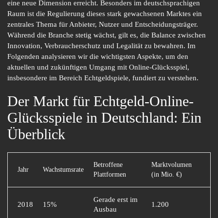
eine neue Dimension erreicht. Besonders im deutschsprachigen
Raum ist die Regulierung dieses stark gewachsenen Marktes ein
zentrales Thema für Anbieter, Nutzer und Entscheidungsträger.
Während die Branche stetig wächst, gilt es, die Balance zwischen
Innovation, Verbraucherschutz und Legalität zu bewahren. Im
Folgenden analysieren wir die wichtigsten Aspekte, um den
aktuellen und zukünftigen Umgang mit Online-Glücksspiel,
insbesondere im Bereich Echtgeldspiele, fundiert zu verstehen.
Der Markt für Echtgeld-Online-
Glücksspiele in Deutschland: Ein
Überblick
Betroffene
Marktvolumen
Jahr
Wachstumsrate
Plattformen
(in Mio. €)
Gerade erst im
2018
15%
1.200
Ausbau