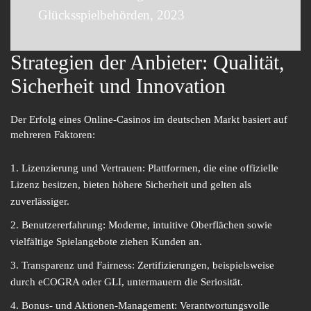
Glücksspielbehörden, 2023
Strategien der Anbieter: Qualität,
Sicherheit und Innovation
Der Erfolg eines Online-Casinos im deutschen Markt basiert auf
mehreren Faktoren:
Lizenzierung und Vertrauen:
Plattformen, die eine offizielle
Lizenz besitzen, bieten höhere Sicherheit und gelten als
zuverlässiger.
Benutzererfahrung:
Moderne, intuitive Oberflächen sowie
vielfältige Spielangebote ziehen Kunden an.
Transparenz und Fairness:
Zertifizierungen, beispielsweise
durch eCOGRA oder GLI, untermauern die Seriosität.
Bonus- und Aktionen-Management:
Verantwortungsvolle