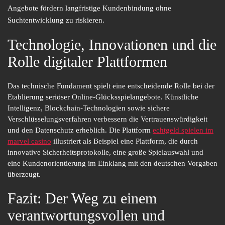
Angebote fördern langfristige Kundenbindung ohne
Suchtentwicklung zu riskieren.
Technologie, Innovationen und die
Rolle digitaler Plattformen
Das technische Fundament spielt eine entscheidende Rolle bei der
Etablierung seriöser Online-Glücksspielangebote. Künstliche
Intelligenz, Blockchain-Technologien sowie sichere
Verschlüsselungsverfahren verbessern die Vertrauenswürdigkeit
und den Datenschutz erheblich. Die Plattform
echtgeld spielen im
marvel casino
illustriert als Beispiel eine Plattform, die durch
innovative Sicherheitsprotokolle, eine große Spielauswahl und
eine Kundenorientierung im Einklang mit den deutschen Vorgaben
überzeugt.
Fazit: Der Weg zu einem
verantwortungsvollen und