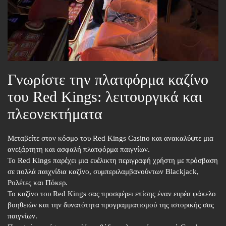
Γνωρίστε την πλατφόρμα καζίνο
του Red Kings: λειτουργικά και
πλεονεκτήματα
Μεταβείτε στον κόσμο του Red Kings Casino και ανακαλύψτε μια
ανεξάρτητη και ασφαλή πλατφόρμα παιγνίων.
Το Red Kings παρέχει μια ευέλικτη περιγραφή χρήστη με πρόσβαση
σε πολλά παιχνίδια καζίνο, συμπεριλαμβανούντων Blackjack,
Ρολέτες και Πόκερ.
Το καζίνο του Red Kings σας προσφέρει επίσης έναν ευρέα φάκελο
βοηθειών και την δυνατότητα προγραμματισμού της ιστορικής σας
παιγνίων.