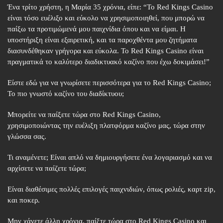
Ένα τρίτο χρήστη, η Μαρία 35 χρόνια, είπε: “Το Red Kings Casino
είναι τόσο ευέλιξο και εύκολο να χρησιμοποιηθεί, που μπορώ να
παίξω τα προτιμώμενά μου παιχνίδια όπου και να είμαι. Η
υποστήριξη είναι εξαιρετική, και τα παροχθέντα μου ζητήματα
διασυνδέθηκαν γρήγορα και εύκολα. Το Red Kings Casino είναι
πραγματικά το καλύτερο διαδικτυακό καζίνο που έχω δοκιμάσει!”
Είστε εδώ για να γνωρίσετε περισσότερα για το Red Kings Casino;
Το πιο γνωστό καζίνο του διαδίκτυου;
Μπορείτε να παίξετε τώρα στο Red Kings Casino,
χρησιμοποιώντας την ευέλιξη πλατφόρμα καζίνο μας, τώρα στην
γλώσσα σας.
Τι αναμένετε; Είναι απλό να δημιουργήσετε ένα λογαριασμό και να
αρχίσετε να παίζετε τώρα;
Είναι διαθέσιμες πολλές επιλογές παιχνιδιών, όπως ρολιές, καρτ zip,
και ποκερ.
Μην χάνετε άλλη χρόνια, παίξτε τώρα στο Red Kings Casino και