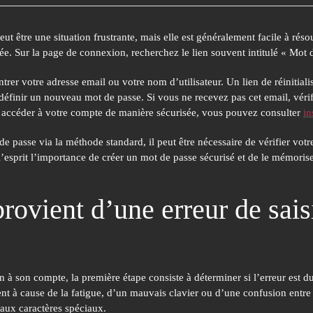
t être une situation frustrante, mais elle est généralement facile à résou
e. Sur la page de connexion, recherchez le lien souvent intitulé
« Mot d
trer votre adresse email ou votre nom d’utilisateur. Un lien de réinitiali
définir un nouveau mot de passe. Si vous ne recevez pas cet email, vérif
z accéder à votre compte de manière sécurisée, vous pouvez consulter
in
e passe via la méthode standard, il peut être nécessaire de vérifier votre
l’esprit l’importance de créer un mot de passe sécurisé et de le mémoriser
 provient d’une erreur de sa
on à son compte, la première étape consiste à déterminer si l’erreur est 
ent à cause de la fatigue, d’un mauvais clavier ou d’une confusion entre
t aux caractères spéciaux.