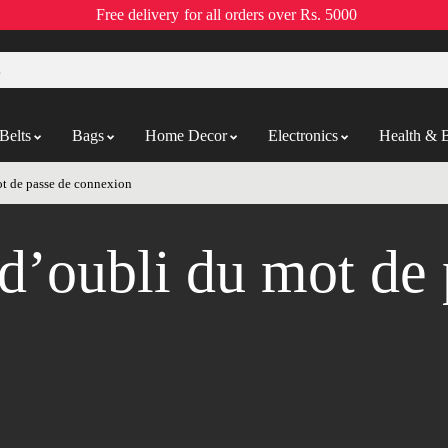
Free delivery
for all orders over Rs. 5000
Belts
Bags
Home Decor
Electronics
Health & 
ot de passe de connexion
 d’oubli du mot de