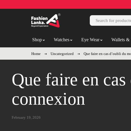
Shop
Watches
Eye Wear
Wallets & 
Home
Uncategorized
Que faire en cas d’oubli du m
Que faire en cas
connexion
February 19, 2026