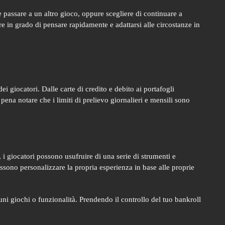
e passare a un altro gioco, oppure scegliere di continuare a
re in grado di pensare rapidamente e adattarsi alle circostanze in
 giocatori. Dalle carte di credito e debito ai portafogli
 pena notare che i limiti di prelievo giornalieri e mensili sono
 i giocatori possono usufruire di una serie di strumenti e
 possono personalizzare la propria esperienza in base alle proprie
uni giochi o funzionalità. Prendendo il controllo del tuo bankroll