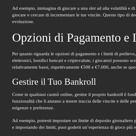
Ad esempio, immagina di giocare a una slot ad alta volatilità e di
giocare e cercare di incrementare le tue vincite. Questo tipo di de
evoluzione.
Opzioni di Pagamento e L
Per quanto riguarda le opzioni di pagamento e i limiti di prelievo
elettronici, bonifici bancari e criptovalute, i giocatori possono sc
relativamente bassi, rispettivamente €500 e €7.000, anche se quest
Gestire il Tuo Bankroll
Come in qualsiasi casinò online, gestire il proprio bankroll è fon
funzionalità che li aiutano a tenere traccia delle vincite e delle p
esigenze e preferenze.
Ad esempio, potresti impostare un limite di deposito giornaliero p
e impostando dei limiti, puoi goderti un’esperienza di gioco più 