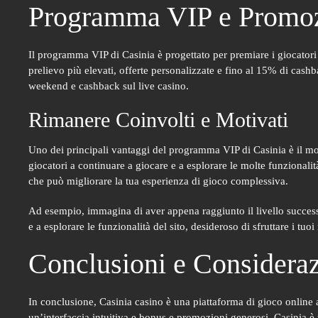
Programma VIP e Promoz
Il programma VIP di Casinia è progettato per premiare i giocatori f
prelievo più elevati, offerte personalizzate e fino al 15% di cash
weekend e cashback sul live casino.
Rimanere Coinvolti e Motivati
Uno dei principali vantaggi del programma VIP di Casinia è il mo
giocatori a continuare a giocare e a esplorare le molte funzionali
che può migliorare la tua esperienza di gioco complessiva.
Ad esempio, immagina di aver appena raggiunto il livello success
e a esplorare le funzionalità del sito, desideroso di sfruttare i tuoi
Conclusioni e Consideraz
In conclusione, Casinia casino è una piattaforma di gioco online a
un’interfaccia intuitiva e bonus e promozioni generosi, Casinia è