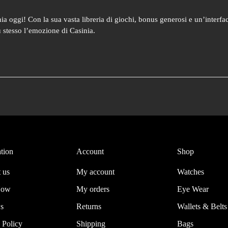
a oggi! Con la sua vasta libreria di giochi, bonus generosi e un’interfacc
u stesso l’emozione di Casinia.
tion
Account
Shop
 us
My account
Watches
Now
My orders
Eye Wear
s
Returns
Wallets & Belts
 Policy
Shipping
Bags