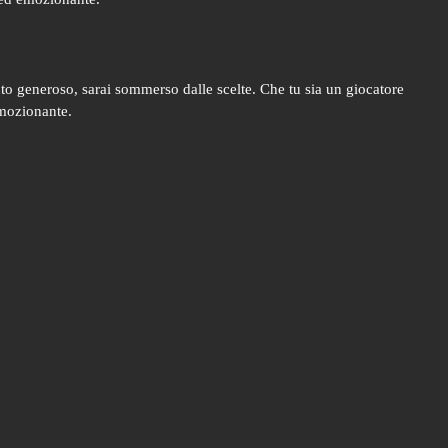
to generoso, sarai sommerso dalle scelte. Che tu sia un giocatore
emozionante.