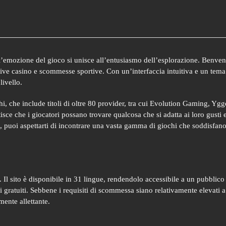
’emozione del gioco si unisce all’entusiasmo dell’esplorazione. Benvenu
o, live casino e scommesse sportive. Con un’interfaccia intuitiva e un tem
livello.
ochi, che include titoli di oltre 80 provider, tra cui Evolution Gaming, 
 che i giocatori possano trovare qualcosa che si adatta ai loro gusti e s
, puoi aspettarti di incontrare una vasta gamma di giochi che soddisfano 
. Il sito è disponibile in 31 lingue, rendendolo accessibile a un pubblico
atuiti. Sebbene i requisiti di scommessa siano relativamente elevati a x35
mente allettante.