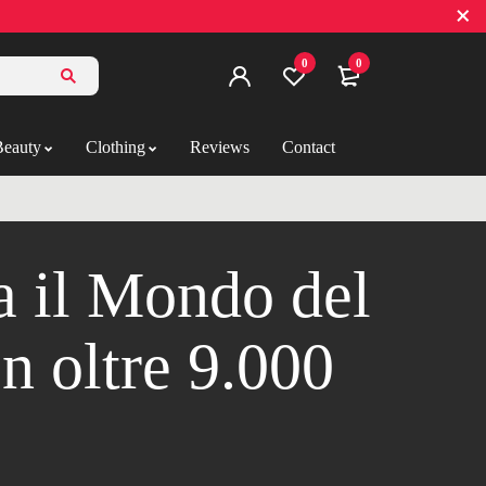
0
0
Beauty
Clothing
Reviews
Contact
a il Mondo del
 oltre 9.000