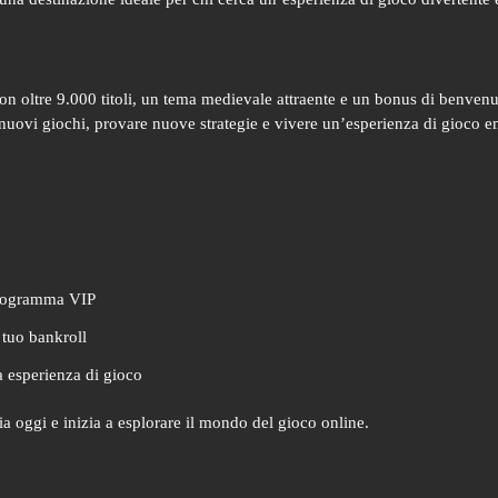
on oltre 9.000 titoli, un tema medievale attraente e un bonus di benvenu
re nuovi giochi, provare nuove strategie e vivere un’esperienza di gioco 
programma VIP
 tuo bankroll
a esperienza di gioco
a oggi e inizia a esplorare il mondo del gioco online.