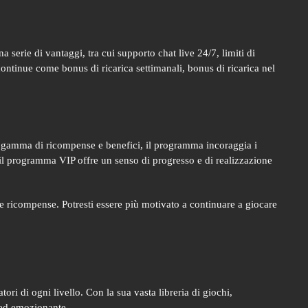
 serie di vantaggi, tra cui supporto chat live 24/7, limiti di
continue come bonus di ricarica settimanali, bonus di ricarica nel
na gamma di ricompense e benefici, il programma incoraggia i
, il programma VIP offre un senso di progresso e di realizzazione
 ricompense. Potresti essere più motivato a continuare a giocare
i di ogni livello. Con la sua vasta libreria di giochi,
e ed emozionante.