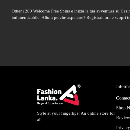
Ottieni 200 Welcome Free Spins e inizia la tua avventura su Casini
indimenticabile. Allora perché aspettare? Registrati ora e scopri t
Informa
Contact
Shop 
Style at your fingertips! An online store for
Review
all.
Privacy