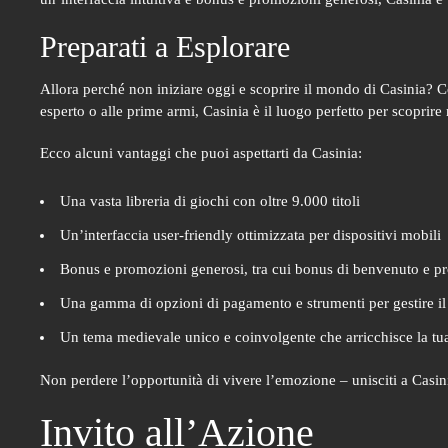
Preparati a Esplorare
Allora perché non iniziare oggi e scoprire il mondo di Casinia? C
esperto o alle prime armi, Casinia è il luogo perfetto per scopri
Ecco alcuni vantaggi che puoi aspettarti da Casinia:
Una vasta libreria di giochi con oltre 9.000 titoli
Un’interfaccia user-friendly ottimizzata per dispositivi mobili
Bonus e promozioni generosi, tra cui bonus di benvenuto e 
Una gamma di opzioni di pagamento e strumenti per gestire il
Un tema medievale unico e coinvolgente che arricchisce la tu
Non perdere l’opportunità di vivere l’emozione – unisciti a Casini
Invito all’Azione