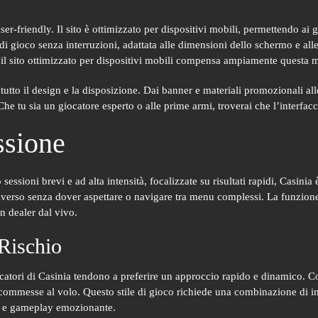
 user-friendly. Il sito è ottimizzato per dispositivi mobili, permettendo ai
 di gioco senza interruzioni, adattata alle dimensioni dello schermo e al
 il sito ottimizzato per dispositivi mobili compensa ampiamente questa
tutto il design e la disposizione. Dai banner e materiali promozionali all
e tu sia un giocatore esperto o alle prime armi, troverai che l’interfacci
ssione
essioni brevi e ad alta intensità, focalizzate su risultati rapidi, Casinia
erso senza dover aspettare o navigare tra menu complessi. La funzione di
on dealer dal vivo.
Rischio
catori di Casinia tendono a preferire un approccio rapido e dinamico. Con
 scommesse al volo. Questo stile di gioco richiede una combinazione di in
ide e gameplay emozionante.