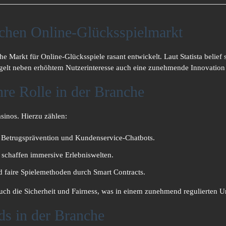
hen Online-Glücksspielmarkt
e Markt für Online-Glücksspiele rasant entwickelt. Laut Statista belie
egelt neben erhöhtem Nutzerinteresse auch eine zunehmende Innovation
hre Rolle in der Branche
sinos. Hierzu zählen:
e, Betrugsprävention und Kundenservice-Chatbots.
n schaffen immersive Erlebniswelten.
 faire Spielemethoden durch Smart Contracts.
auch die Sicherheit und Fairness, was in einem zunehmend regulierten Um
ds in der Branche