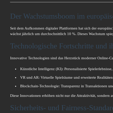
Der Wachstumsboom im europäisc
Seit dem Aufkommen digitaler Plattformen hat sich der europäisch
wächst jährlich um durchschnittlich 10 %. Dieses Wachstum spi
Technologische Fortschritte und i
Innovative Technologien sind das Herzstück moderner Online-Ca
Künstliche Intelligenz (KI):
Personalisierte Spielerlebniss
VR und AR:
Virtuelle Spielräume und erweiterte Realitäte
Blockchain-Technologie:
Transparenz in Transaktionen und
Diese Innovationen erhöhen nicht nur die Attraktivität, sondern 
Sicherheits- und Fairness-Standar