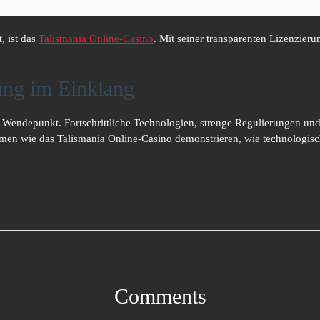
, ist das
Talismania Online-Casino
. Mit seiner transparenten Lizenzier
ung im Einklang
m Wendepunkt. Fortschrittliche Technologien, strenge Regulierungen u
ormen wie das Talismania Online-Casino demonstrieren, wie technologi
Comments