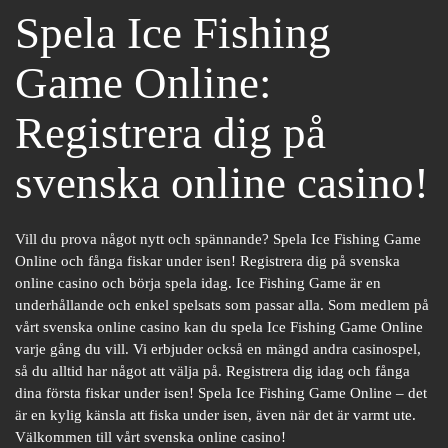
Spela Ice Fishing
Game Online:
Registrera dig på
svenska online casino!
Vill du prova något nytt och spännande? Spela Ice Fishing Game
Online och fånga fiskar under isen! Registrera dig på svenska
online casino och börja spela idag. Ice Fishing Game är en
underhållande och enkel spelsats som passar alla. Som medlem på
vårt svenska online casino kan du spela Ice Fishing Game Online
varje gång du vill. Vi erbjuder också en mängd andra casinospel,
så du alltid har något att välja på. Registrera dig idag och fånga
dina första fiskar under isen! Spela Ice Fishing Game Online – det
är en kylig känsla att fiska under isen, även när det är varmt ute.
Välkommen till vårt svenska online casino!