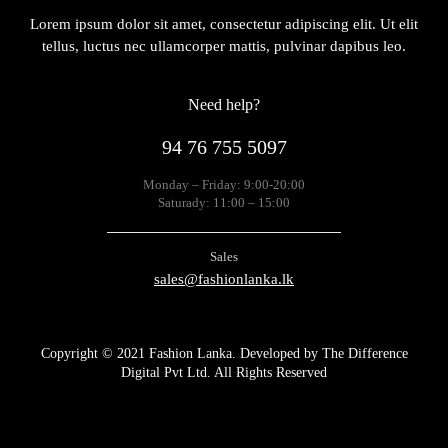
Lorem ipsum dolor sit amet, consectetur adipiscing elit. Ut elit
tellus, luctus nec ullamcorper mattis, pulvinar dapibus leo.
Need help?
94 76 755 5097
Monday – Friday: 9:00-20:00
Saturady: 11:00 – 15:00
Sales
sales@fashionlanka.lk
Copyright © 2021 Fashion Lanka. Developed by
The Difference
Digital Pvt Ltd
. All Rights Reserved