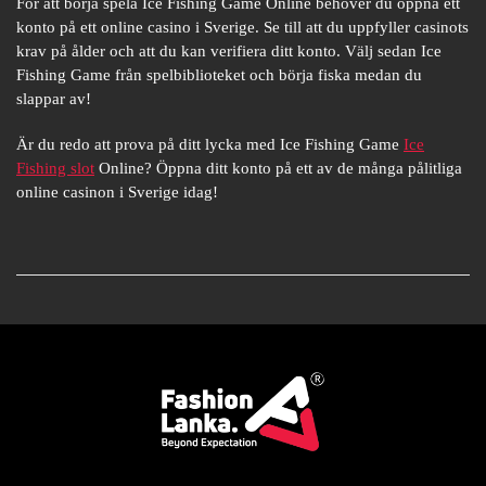
För att börja spela Ice Fishing Game Online behöver du öppna ett
konto på ett online casino i Sverige. Se till att du uppfyller casinots
krav på ålder och att du kan verifiera ditt konto. Välj sedan Ice
Fishing Game från spelbiblioteket och börja fiska medan du
slappar av!
Är du redo att prova på ditt lycka med Ice Fishing Game
Ice
Fishing slot
Online? Öppna ditt konto på ett av de många pålitliga
online casinon i Sverige idag!