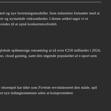
ærd og nye forretningsmodeller. Som industrien fortsætter med at
ører og nystartede virksomheder. I denne artikel tager vi et
endes til at opnå konkurrencefordel.
 globale spilmæssige omsætning at nå over
€250 milliarder
i 2024,
me, cloud gaming, samt den stigende popularitet af e-sport som
 eksempel har titler som
Fortnite
revolutioneret den måde, spil
åbnet nye indtægtsstrømme uden at kompromittere