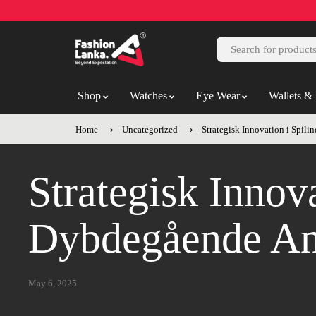
Shop
Watches
Eye Wear
Wallets & 
Home
Uncategorized
Strategisk Innovation i Spil
Strategisk Innova
Dybdegående An
May 6, 2025