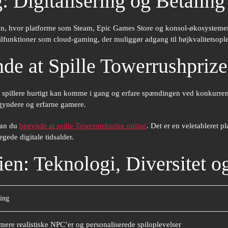
: Digitalisering og Betaling
bution, hvor platforme som Steam, Epic Games Store og konsol-økosyst
pilfunktioner som cloud-gaming, der muliggør adgang til højkvalitetsopl
 at Spille Towerrushprize
 nye spillere hurtigt kan komme i gang og erfare spændingen ved konkurre
gyndere og erfarne gamere.
kan du
begynde at spille Towerrushprize online
. Det er en veletableret pl
gede digitale tidsalder.
rien: Teknologi, Diversitet 
ing
mere realistiske NPC’er og personaliserede spiloplevelser