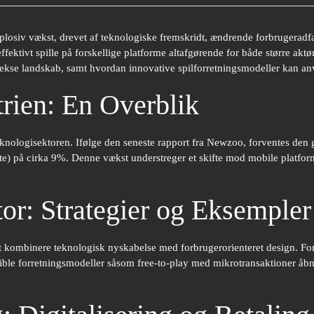
ksplosiv vækst, drevet af teknologiske fremskridt, ændrende forbrugeradf
effektivt spille på forskellige platforme altafgørende for både større akt
ekse landskab, samt hvordan innovative spilforretningsmodeller kan anv
trien: En Overblik
eknologisektoren. Ifølge den seneste rapport fra Newzoo, forventes den
te) på cirka 9%. Denne vækst understreger et skifte mod mobile platfor
or: Strategier og Eksempler
t kombinere teknologisk nyskabelse med forbrugerorienteret design. For
eksible forretningsmodeller såsom free-to-play med mikrotransaktioner 