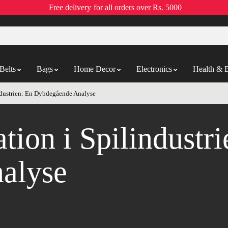
Free delivery
for all orders over Rs. 5000
Belts
Bags
Home Decor
Electronics
Health & 
industrien: En Dybdegående Analyse
tion i Spilindustr
alyse