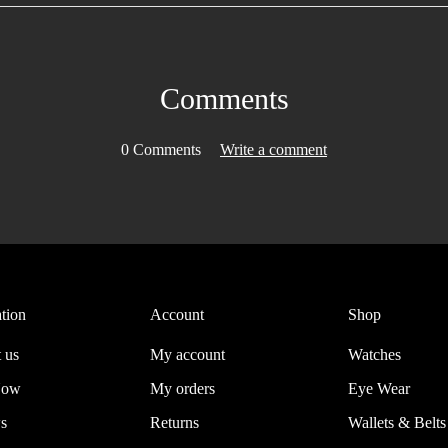
Comments
0 Comments
Write a comment
tion
Account
Shop
 us
My account
Watches
Now
My orders
Eye Wear
s
Returns
Wallets & Belts