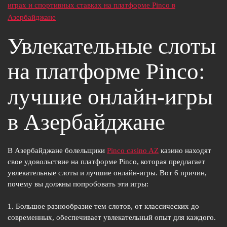
играх и спортивных ставках на платформе Pinco в
Азербайджане
Увлекательные слоты
на платформе Pinco:
лучшие онлайн-игры
в Азербайджане
В Азербайджане болельщики
Pinco casino AZ
казино находят
свое удовольствие на платформе Pinco, которая предлагает
увлекательные слоты и лучшие онлайн-игры. Вот 6 причин,
почему вы должны попробовать эти игры:
1. Большое разнообразие тем слотов, от классических до
современных, обеспечивает увлекательный опыт для каждого.