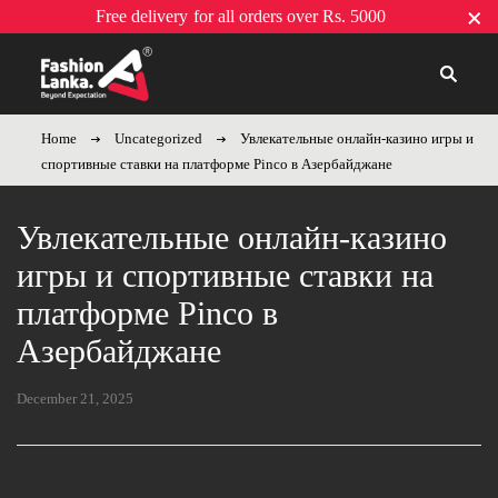
Free delivery
for all orders over Rs. 5000
Home
Uncategorized
Увлекательные онлайн-казино игры и
спортивные ставки на платформе Pinco в Азербайджане
Увлекательные онлайн-казино
игры и спортивные ставки на
платформе Pinco в
Азербайджане
December 21, 2025