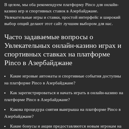
В целом, мы оба рекомендуем платформу Pinco для онлайн-
казино игр и спортивных ставок в Азербайджане.
Увлекательные игры и ставки, простой интерфейс и широкий
выбор опций делают этот сайт лучшим выбором для нас.
Часто задаваемые вопросы о
Увлекательных онлайн-казино играх и
спортивных ставках на платформе
Pinco в Азербайджане
Какие игровые автоматы и спортивные события доступны
на платформе Pinco в Азербайджане?
Как зарегистрироваться и начать играть в онлайн-казино на
платформе Pinco в Азербайджане?
Какова процедура снятия выигрыша на платформе Pinco в
Азербайджане?
Какие бонусы и акции предоставляются новым игрокам на